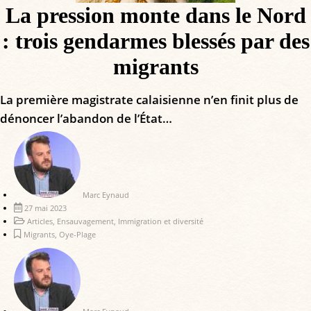
La pression monte dans le Nord
: trois gendarmes blessés par des
migrants
La première magistrate calaisienne n’en finit plus de
dénoncer l’abandon de l’État…
Marc Eynaud
27 mai 2023
Articles
,
Ensauvagement
,
Immigration et diversité
Migrants
,
Oye-Plage