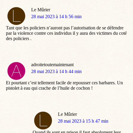
Le Mûrier
dit
28 mai 2023 à 14 h 56 min
:
Tant que les policiers n’auront pas l’autorisation de se défendre
par la violence contre ces individus il y aura des victimes du coté
des policiers .
adroitetoutemaintenant
dit
28 mai 2023 à 14 h 44 min
:
Et pourtant c’est tellement facile de repousser ces barbares. Un
pistolet à eau qui crache de l’huile de cochon !
Le Mûrier
dit
28 mai 2023 à 15 h 47 min
:
Quand ils sont en prison il faut absolument leur