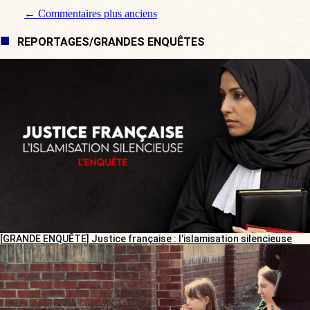
Navigation de commentaire
← Commentaires plus anciens
REPORTAGES/GRANDES ENQUÊTES
[GRANDE ENQUÊTE] Justice française : l’islamisation silencieuse