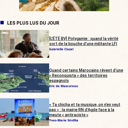
LES PLUS LUS DU JOUR
[L’ÉTÉ BV] Polygamie : quand la vérité
sort de la bouche d’une militante LFI
Gabrielle Cluzel
Quand certains Marocains rêvent d’une
« Reconquista » des territoires
espagnols
Eric de Mascureau
« Ta chicha et ta musique, on n’en veut
pas » : la mairie RN d’Agde face à la
meute « antiraciste »
Yves-Marie Sévillia