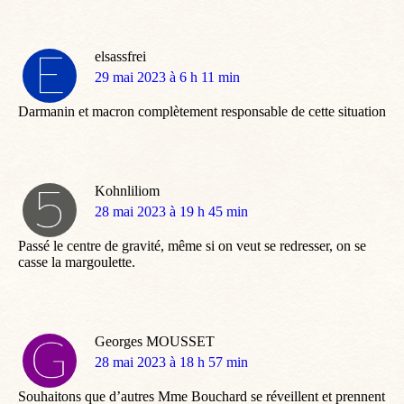
elsassfrei
dit
29 mai 2023 à 6 h 11 min
:
Darmanin et macron complètement responsable de cette situation
Kohnliliom
dit
28 mai 2023 à 19 h 45 min
:
Passé le centre de gravité, même si on veut se redresser, on se
casse la margoulette.
Georges MOUSSET
dit
28 mai 2023 à 18 h 57 min
:
Souhaitons que d’autres Mme Bouchard se réveillent et prennent