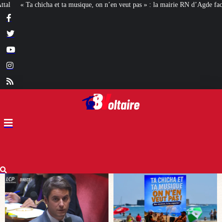
, on n’en veut pas » : la mairie RN d’Agde face à la meute « antiraciste »
La