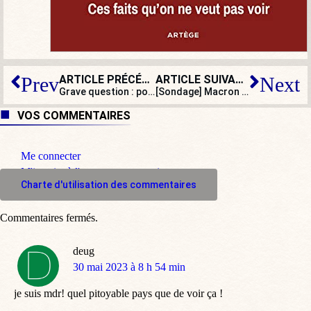
ARTICLE PRÉCÉDENT
ARTICLE SUIVANT
Prev
Next
Grave question : poignets mousquetaire ou à boutons ?
[Sondage] Macron a-t-il raison de parler de « décivilisation » ?
VOS COMMENTAIRES
Me connecter
M'inscrire à l'espace commentaire
Charte d'utilisation des commentaires
Commentaires fermés.
deug
dit
30 mai 2023 à 8 h 54 min
:
je suis mdr! quel pitoyable pays que de voir ça !