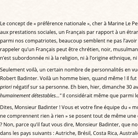
Le concept de « préférence nationale », cher à Marine Le P
aux prestations sociales, un Français par rapport à un étrang
parmi nos compatriotes, beaucoup semblent ne pas l’avoir to
rappeler qu’un Français peut être chrétien, noir, musulman, b
n’est subordonnée ni à la religion, ni à l’origine ethnique, n
Seulement voilà, un certain nombre de personnalités en vue,
Robert Badinter. Voilà un homme bien, quand même ! Il fut m
priori
négatif sur sa personne. Eh bien, hier, dimanche 30 avril
humainement détestables…"
Il considérait même que parmi l
Dites, Monsieur Badinter ! Vous et votre fine équipe du « m
ne comprennent rien à rien » se posent tout de même une que
? Non, parce qu’il faut vous dire, Monsieur Badinter, que n
dans les pays suivants : Autriche, Brésil, Costa Rica, Austra