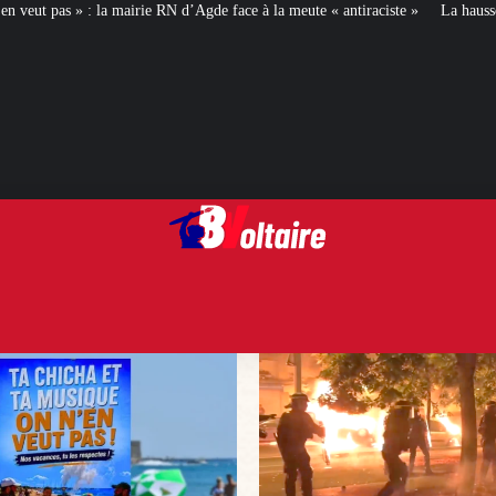
d’Agde face à la meute « antiraciste »
La hausse de la taxe attentat va augme