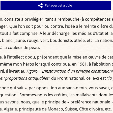
Partager cet article
en, consiste à privilégier, tant à l’embauche (à compétence
er. Que l’on soit pour ou contre, l’idée a le mérite d’être cl
ut à fait comprise. À leur décharge, les médias d’État et l
lanc, jaune, rouge, vert, bouddhiste, athée, etc. La national
i à la couleur de peau.
 à l’intellect dodu, prétendent que la mise en œuvre de cet
ême mon héros lorsqu’il contribua, en 1981, à l’abolition de
, il livrait au
Figaro
:
"L’instauration d’un principe constitution
es
"propositions critiquables"
du Front national, celle-ci est
"la
onde qui sait », par opposition aux sans-dents, vous savez, 
stion : Sommes-nous les crétins, les malfaisants dont les « 
ous savons, nous, que le principe de « préférence nationale 
lie, Algérie, principauté de Monaco, Suisse, Côte d’Ivoire, et