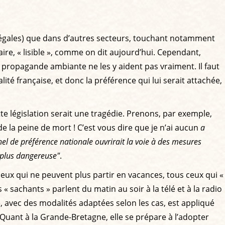
s égales) que dans d’autres secteurs, touchant notamment
aire, « lisible », comme on dit aujourd’hui. Cependant,
a propagande ambiante ne les y aident pas vraiment. Il faut
ité française, et donc la préférence qui lui serait attachée,
te législation serait une tragédie. Prenons, par exemple,
 la peine de mort ! C’est vous dire que je n’ai aucun
a
nel de préférence nationale ouvrirait la voie à des mesures
 plus dangereuse"
.
ceux qui ne peuvent plus partir en vacances, tous ceux qui «
sachants » parlent du matin au soir à la télé et à la radio
», avec des modalités adaptées selon les cas, est appliqué
c. Quant à la Grande-Bretagne, elle se prépare à l’adopter