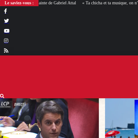
Le saviez-vous :
« Ta chicha et ta musique, on n’en veut pas » : la mairie RN 