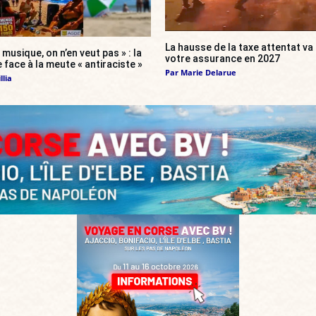
La hausse de la taxe attentat v
 musique, on n’en veut pas » : la
votre assurance en 2027
 face à la meute « antiraciste »
Par
Marie Delarue
llia