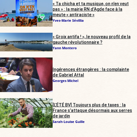
« Ta chicha et ta musique, on n’en veut
pas » : la mairie RN d’Agde face à la
meute « antiraciste »
Yves-Marie Sévillia
« Groix antifa ! », le nouveau profil de la
gauche révolutionnaire ?
Yann Montero
Ingérences étrangères : la complainte
de Gabriel Attal
Georges Michel
[L’ÉTÉ BV] Toujours plus de taxes : la
France s’attaque désormais aux serres
de jardin
Sarah-Louise Guille