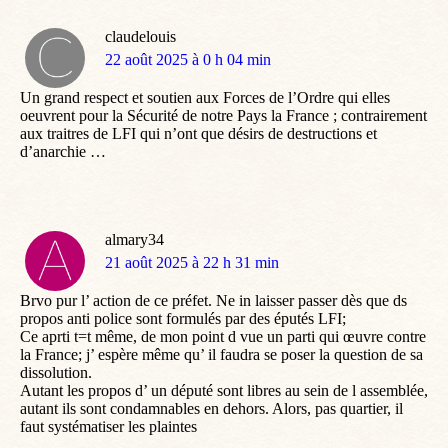
claudelouis
dit
22 août 2025 à 0 h 04 min
:
Un grand respect et soutien aux Forces de l’Ordre qui elles
oeuvrent pour la Sécurité de notre Pays la France ; contrairement
aux traitres de LFI qui n’ont que désirs de destructions et
d’anarchie …
almary34
dit
21 août 2025 à 22 h 31 min
:
Brvo pur l’ action de ce préfet. Ne in laisser passer dès que ds
propos anti police sont formulés par des éputés LFI;
Ce aprti t=t même, de mon point d vue un parti qui œuvre contre
la France; j’ espère même qu’ il faudra se poser la question de sa
dissolution.
Autant les propos d’ un député sont libres au sein de l assemblée,
autant ils sont condamnables en dehors. Alors, pas quartier, il
faut systématiser les plaintes