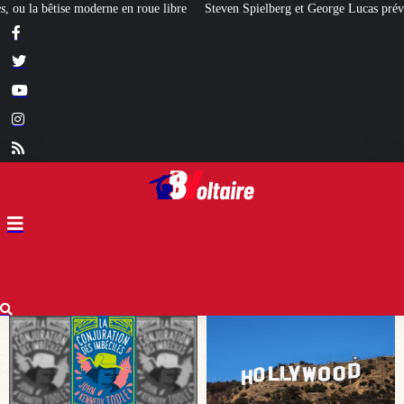
teven Spielberg et George Lucas prévoient un krach financier à Hollywood
[