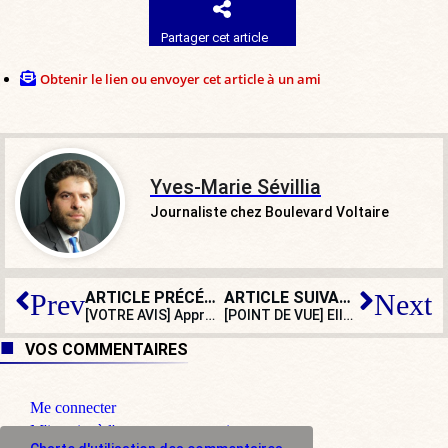
Partager cet article
Obtenir le lien ou envoyer cet article à un ami
Yves-Marie Sévillia
Journaliste chez Boulevard Voltaire
ARTICLE PRÉCÉDENT
ARTICLE SUIVANT
Prev
Next
[VOTRE AVIS] Approuvez-vous la méthode Trump pour mettre fin à la guerre en Ukraine ?
[POINT DE VUE] Elle aurait préféré que l’accident de Marion Maréchal soit mortel !
VOS COMMENTAIRES
Me connecter
M'inscrire à l'espace commentaire