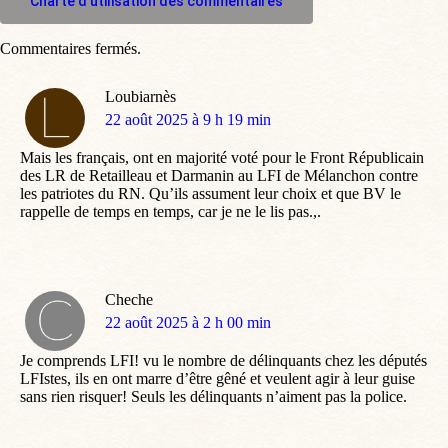
Charte d'utilisation des commentaires
Commentaires fermés.
Loubiarnès
dit
22 août 2025 à 9 h 19 min
:
Mais les français, ont en majorité voté pour le Front Républicain
des LR de Retailleau et Darmanin au LFI de Mélanchon contre
les patriotes du RN. Qu’ils assument leur choix et que BV le
rappelle de temps en temps, car je ne le lis pas.,.
Cheche
dit
22 août 2025 à 2 h 00 min
:
Je comprends LFI! vu le nombre de délinquants chez les députés
LFIstes, ils en ont marre d’être gêné et veulent agir à leur guise
sans rien risquer! Seuls les délinquants n’aiment pas la police.