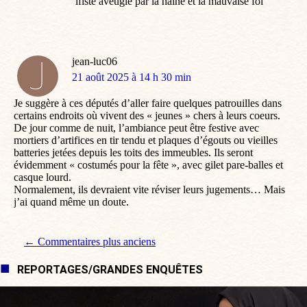
lfiste aveuglé par la haine et la mauvaise foi
jean-luc06
dit
21 août 2025 à 14 h 30 min
:
Je suggère à ces députés d’aller faire quelques patrouilles dans
certains endroits où vivent des « jeunes » chers à leurs coeurs.
De jour comme de nuit, l’ambiance peut être festive avec
mortiers d’artifices en tir tendu et plaques d’égouts ou vieilles
batteries jetées depuis les toits des immeubles. Ils seront
évidemment « costumés pour la fête », avec gilet pare-balles et
casque lourd.
Normalement, ils devraient vite réviser leurs jugements… Mais
j’ai quand même un doute.
Navigation de commentaire
← Commentaires plus anciens
REPORTAGES/GRANDES ENQUÊTES