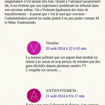
magistrature n’est jamais très loin. Quant à l’aéroport proprement
dit, il est évident que son importance justifierait un tribunal dans
son enceinte même. On s’éviterait également des frais de
transfèrements – il parait que c’est le mot qui convient –
l’administration prend un malin plaisir à ne pas parler comme M
et Mme Toulemonde.
Vieuréac
dit
20 août 2024 à 22 h 03 min
:
La rumeur prétend que cet argent était destiné en
retour à la carsat en trop perçus de retraites par des
gens décédés depuis plusieurs années ?!?
L’enquête est ouverte…
ANTISYSTEME59
dit
21 août 2024 à 9 h 17 min
:
Il n’y a pas que l’aéroport de Roissy, j’en connais