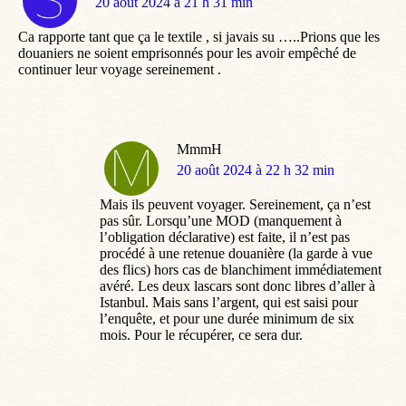
dit
20 août 2024 à 21 h 31 min
:
Ca rapporte tant que ça le textile , si javais su …..Prions que les
douaniers ne soient emprisonnés pour les avoir empêché de
continuer leur voyage sereinement .
MmmH
dit
20 août 2024 à 22 h 32 min
:
Mais ils peuvent voyager. Sereinement, ça n’est
pas sûr. Lorsqu’une MOD (manquement à
l’obligation déclarative) est faite, il n’est pas
procédé à une retenue douanière (la garde à vue
des flics) hors cas de blanchiment immédiatement
avéré. Les deux lascars sont donc libres d’aller à
Istanbul. Mais sans l’argent, qui est saisi pour
l’enquête, et pour une durée minimum de six
mois. Pour le récupérer, ce sera dur.