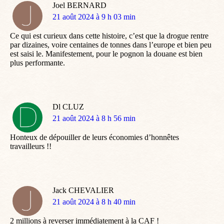
Joel BERNARD
dit
21 août 2024 à 9 h 03 min
:
Ce qui est curieux dans cette histoire, c’est que la drogue rentre
par dizaines, voire centaines de tonnes dans l’europe et bien peu
est saisi le. Manifestement, pour le pognon la douane est bien
plus performante.
Dl CLUZ
dit
21 août 2024 à 8 h 56 min
:
Honteux de dépouiller de leurs économies d’honnêtes
travailleurs !!
Jack CHEVALIER
dit
21 août 2024 à 8 h 40 min
:
2 millions à reverser immédiatement à la CAF !