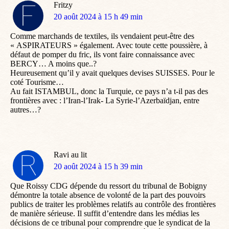
Fritzy
dit
20 août 2024 à 15 h 49 min
:
Comme marchands de textiles, ils vendaient peut-être des
« ASPIRATEURS » également. Avec toute cette poussière, à
défaut de pomper du fric, ils vont faire connaissance avec
BERCY… A moins que..?
Heureusement qu’il y avait quelques devises SUISSES. Pour le
coté Tourisme…
Au fait ISTAMBUL, donc la Turquie, ce pays n’a t-il pas des
frontières avec : l’Iran-l’Irak- La Syrie-l’Azerbaïdjan, entre
autres…?
Ravi au lit
dit
20 août 2024 à 15 h 39 min
:
Que Roissy CDG dépende du ressort du tribunal de Bobigny
démontre la totale absence de volonté de la part des pouvoirs
publics de traiter les problèmes relatifs au contrôle des frontières
de manière sérieuse. Il suffit d’entendre dans les médias les
décisions de ce tribunal pour comprendre que le syndicat de la