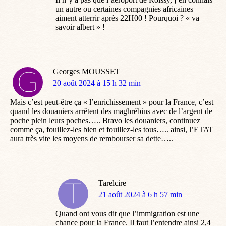
un autre ou certaines compagnies africaines
aiment atterrir après 22H00 ! Pourquoi ? « va
savoir albert » !
Georges MOUSSET
dit
20 août 2024 à 15 h 32 min
:
Mais c’est peut-être ça « l’enrichissement » pour la France, c’est
quand les douaniers arrêtent des maghrébins avec de l’argent de
poche plein leurs poches….. Bravo les douaniers, continuez
comme ça, fouillez-les bien et fouillez-les tous….. ainsi, l’ETAT
aura très vite les moyens de rembourser sa dette…..
Tarelcire
dit
21 août 2024 à 6 h 57 min
:
Quand ont vous dit que l’immigration est une
chance pour la France. Il faut l’entendre ainsi 2,4