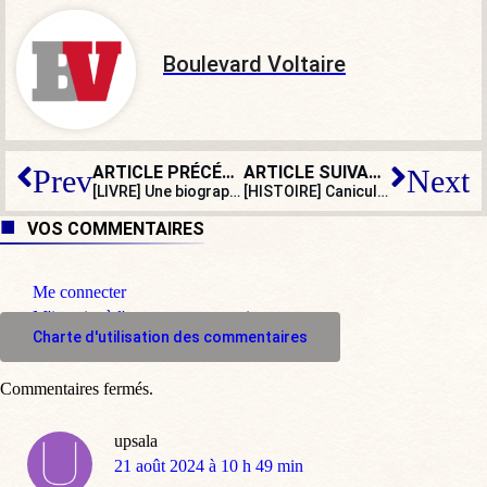
Boulevard Voltaire
ARTICLE PRÉCÉDENT
ARTICLE SUIVANT
Prev
Next
[LIVRE] Une biographie de Jean Cau, journaliste-écrivain talentueux et libre
[HISTOIRE] Canicule estivale et eau glacée : ces rois morts brutalement
VOS COMMENTAIRES
Me connecter
M'inscrire à l'espace commentaire
Charte d'utilisation des commentaires
Commentaires fermés.
upsala
dit
21 août 2024 à 10 h 49 min
: