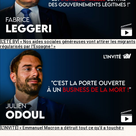
[L’ÉTÉ BV] « Nos aides sociales généreuses vont attirer les migrants
régularisés par l’Espagne ! »
[L’INVITÉ] « Emmanuel Macron a détruit tout ce qu’il a touché »