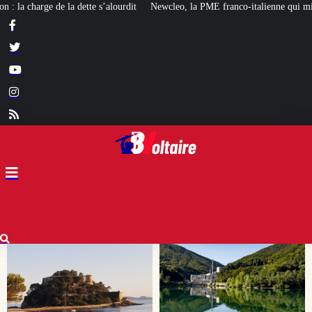
Newcleo, la PME franco-italienne qui mise sur l’avenir du « mini nucléaire »