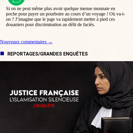
:
Si on ne peut même plus avoir quelque menue monnaie en
poche pour payer un pourboire au cours d’un voyage ! Où va-t-
on ? J’imagine que le juge va rapidement mettre à pied ces
douaniers pour discrimination au délit de faciès.
Navigation de commentaire
Nouveaux commentaires →
REPORTAGES/GRANDES ENQUÊTES