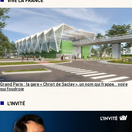
VIVE LA FRANCE
Grand Paris : la gare « Christ de Saclay », un nom qui frappe… voire
qui foudroie
L'INVITÉ