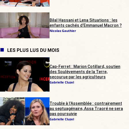
Bilal Hassani et Lena Situations : les
enfants cachés d’Emmanuel Macron ?
Nicolas Gauthier
LES PLUS LUS DU MOIS
Cap-Ferret : Marion Cotillard, soutien
des Soulèvements de la Terre,
secourue par les agriculteurs
Gabrielle Cluzel
Trouble à l’Assemblée : contrairement
au septuagénaire, Assa Traoré ne sera
pas poursuivie
Gabrielle Cluzel