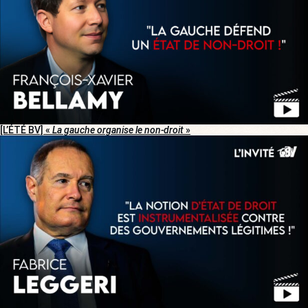
[L’ÉTÉ BV] «
La gauche organise le non-droit
»