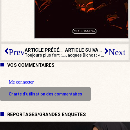
ARTICLE PRÉCÉDENT
ARTICLE SUIVANT
Prev
Next
Toujours plus fort : Macron nomme une anglophone à la tête de la Francophonie !
Jacques Bichot : « Réforme des retraites : le système par points est brutal »
VOS COMMENTAIRES
Me connecter
M'inscrire à l'espace commentaire
Charte d'utilisation des commentaires
REPORTAGES/GRANDES ENQUÊTES