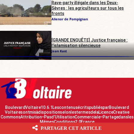
Rave-party illégale dans les Deux-
Sèvres : les agriculteurs sur tous les
fronts
Alienor de Pompignan
[GRANDE ENQUÊTE] Justice française :
l’islamisation silencieuse
Jean Kast
Boulevard Voltaire 10.6.1 Les contenus écrits publiés par Boulevard
Voltaire sont mis à disposition selon les termes de la Licence Creative
Commons Attribution – Pas d’Utilisation Commerciale – Partage dans les
Mêmes Conditions 2.0 France
PARTAGER CET ARTICLE