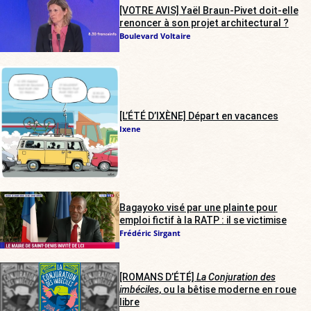
[VOTRE AVIS] Yaël Braun-Pivet doit-elle
renoncer à son projet architectural ?
Boulevard Voltaire
[L’ÉTÉ D’IXÈNE] Départ en vacances
Ixene
Bagayoko visé par une plainte pour
emploi fictif à la RATP : il se victimise
Frédéric Sirgant
[ROMANS D’ÉTÉ]
La Conjuration des
imbéciles
, ou la bêtise moderne en roue
libre