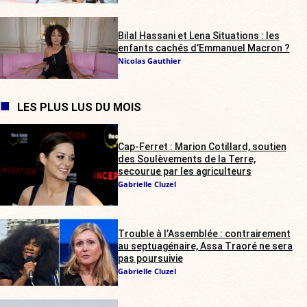
Bilal Hassani et Lena Situations : les
enfants cachés d’Emmanuel Macron ?
Nicolas Gauthier
LES PLUS LUS DU MOIS
Cap-Ferret : Marion Cotillard, soutien
des Soulèvements de la Terre,
secourue par les agriculteurs
Gabrielle Cluzel
Trouble à l’Assemblée : contrairement
au septuagénaire, Assa Traoré ne sera
pas poursuivie
Gabrielle Cluzel