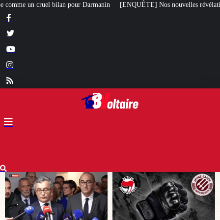
n
[ENQUÊTE] Nos nouvelles révélations sur le meurtre de Quentin commis p