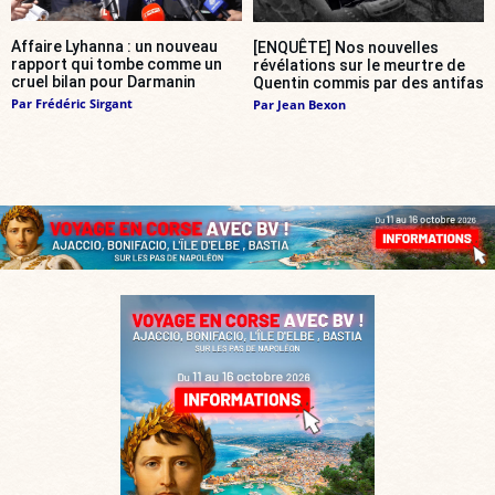
Affaire Lyhanna : un nouveau
[ENQUÊTE] Nos nouvelles
rapport qui tombe comme un
révélations sur le meurtre de
cruel bilan pour Darmanin
Quentin commis par des antifas
Par
Frédéric Sirgant
Par
Jean Bexon