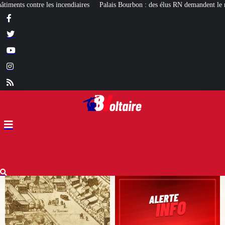
alais Bourbon : des élus RN demandent le réexamen du projet de pavillon d’accu