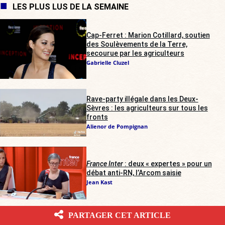
LES PLUS LUS DE LA SEMAINE
Cap-Ferret : Marion Cotillard, soutien
des Soulèvements de la Terre,
secourue par les agriculteurs
Gabrielle Cluzel
Rave-party illégale dans les Deux-
Sèvres : les agriculteurs sur tous les
fronts
Alienor de Pompignan
France Inter
: deux « expertes » pour un
débat anti-RN, l’Arcom saisie
Jean Kast
PARTAGER CET ARTICLE
Bilal Hassani et Lena Situations : les