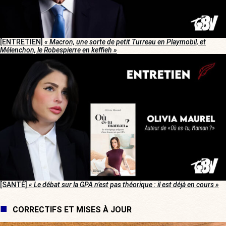
[ENTRETIEN]
« Macron, une sorte de petit Turreau en Playmobil, et
Mélenchon, le Robespierre en keffieh »
[SANTÉ]
« Le débat sur la GPA n’est pas théorique : il est déjà en cours »
CORRECTIFS ET MISES À JOUR