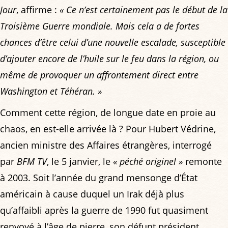
Jour
, affirme :
« Ce n’est certainement pas le début de la
Troisième Guerre mondiale. Mais cela a de fortes
chances d’être celui d’une nouvelle escalade, susceptible
d’ajouter encore de l’huile sur le feu dans la région, ou
même de provoquer un affrontement direct entre
Washington et Téhéran. »
Comment cette région, de longue date en proie au
chaos, en est-elle arrivée là ? Pour Hubert Védrine,
ancien ministre des Affaires étrangères, interrogé
par
BFM TV
, le 5 janvier, le
« péché originel »
remonte
à 2003. Soit l’année du grand mensonge d’État
américain à cause duquel un Irak déjà plus
qu’affaibli après la guerre de 1990 fut quasiment
renvoyé à l’âge de pierre, son défunt président