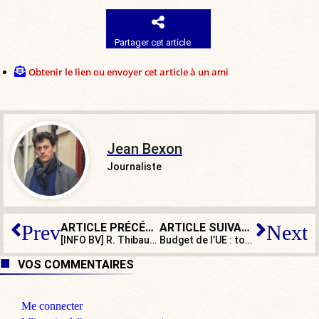
Partager cet article
Obtenir le lien ou envoyer cet article à un ami
Jean Bexon
Journaliste
ARTICLE PRÉCÉDENT
ARTICLE SUIVANT
Prev
Next
[INFO BV] R. Thibault signalé pour menaces physiques contre un journaliste de BV
Budget de l’UE : toujours plus de prélèvements, de taxes… et de fonctionnaires
VOS COMMENTAIRES
Me connecter