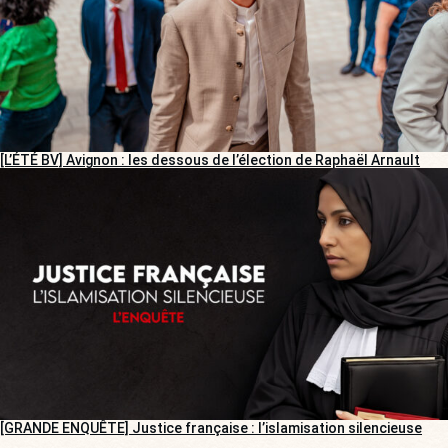
[L’ÉTÉ BV] Avignon : les dessous de l’élection de Raphaël Arnault
[GRANDE ENQUÊTE] Justice française : l’islamisation silencieuse