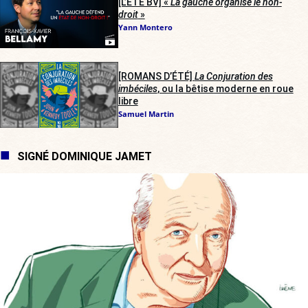
[L’ÉTÉ BV] «
La gauche organise le non-
droit
»
Yann Montero
[ROMANS D’ÉTÉ]
La Conjuration des
imbéciles
, ou la bêtise moderne en roue
libre
Samuel Martin
SIGNÉ DOMINIQUE JAMET