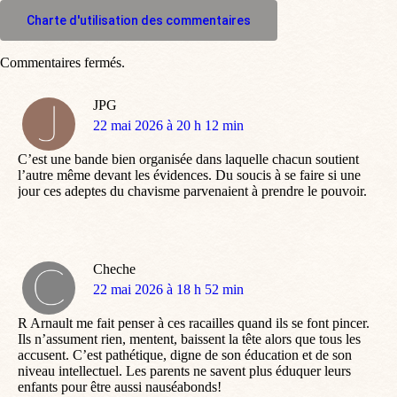
M'inscrire à l'espace commentaire
Charte d'utilisation des commentaires
Commentaires fermés.
JPG
dit
22 mai 2026 à 20 h 12 min
:
C’est une bande bien organisée dans laquelle chacun soutient
l’autre même devant les évidences. Du soucis à se faire si une
jour ces adeptes du chavisme parvenaient à prendre le pouvoir.
Cheche
dit
22 mai 2026 à 18 h 52 min
:
R Arnault me fait penser à ces racailles quand ils se font pincer.
Ils n’assument rien, mentent, baissent la tête alors que tous les
accusent. C’est pathétique, digne de son éducation et de son
niveau intellectuel. Les parents ne savent plus éduquer leurs
enfants pour être aussi nauséabonds!