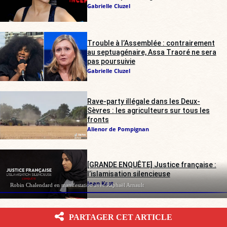
Gabrielle Cluzel
Trouble à l’Assemblée : contrairement
au septuagénaire, Assa Traoré ne sera
pas poursuivie
Gabrielle Cluzel
Rave-party illégale dans les Deux-
Sèvres : les agriculteurs sur tous les
fronts
Alienor de Pompignan
[GRANDE ENQUÊTE] Justice française :
l’islamisation silencieuse
Jean Kast
Robin Chalendard en manifestation avec Raphaël Arnault
PARTAGER CET ARTICLE