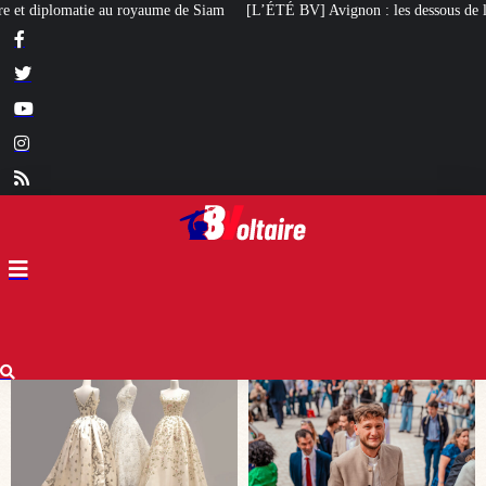
[L’ÉTÉ BV] Avignon : les dessous de l’élection de Raphaël Arnault
Un mai