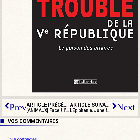
ARTICLE PRÉCÉDENT
ARTICLE SUIVANT
Prev
Next
[ANIMAUX] Face à l’injustice, la mobilisation pour Rillette ne faiblit pas
L’Épiphanie, « une fête païenne » ? La mairie de Marseille n’en loupe pas une
VOS COMMENTAIRES
Me connecter