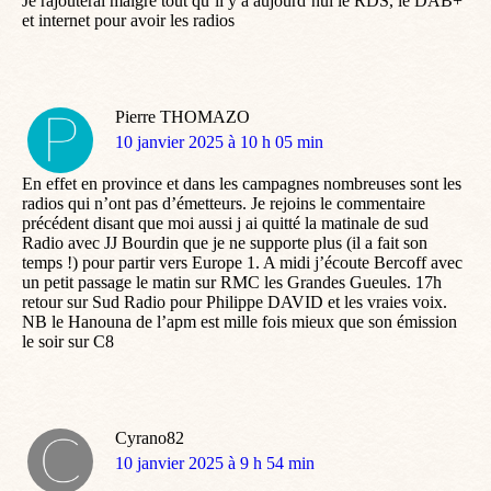
Je rajouterai malgré tout qu’il y a aujourd’hui le RDS, le DAB+
et internet pour avoir les radios
Pierre THOMAZO
dit
10 janvier 2025 à 10 h 05 min
:
En effet en province et dans les campagnes nombreuses sont les
radios qui n’ont pas d’émetteurs. Je rejoins le commentaire
précédent disant que moi aussi j ai quitté la matinale de sud
Radio avec JJ Bourdin que je ne supporte plus (il a fait son
temps !) pour partir vers Europe 1. A midi j’écoute Bercoff avec
un petit passage le matin sur RMC les Grandes Gueules. 17h
retour sur Sud Radio pour Philippe DAVID et les vraies voix.
NB le Hanouna de l’apm est mille fois mieux que son émission
le soir sur C8
Cyrano82
dit
10 janvier 2025 à 9 h 54 min
: