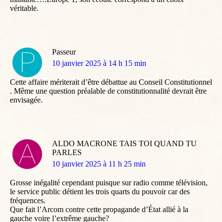
véritable.
Passeur
dit
10 janvier 2025 à 14 h 15 min
:
Cette affaire mériterait d’être débattue au Conseil Constitutionnel
. Même une question préalable de constitutionnalité devrait être
envisagée.
ALDO MACRONE TAIS TOI QUAND TU
PARLES
dit
10 janvier 2025 à 11 h 25 min
:
Grosse inégalité cependant puisque sur radio comme télévision,
le service public détient les trois quarts du pouvoir car des
fréquences.
Que fait l’Arcom contre cette propagande d’État allié à la
gauche voire l’extrême gauche?