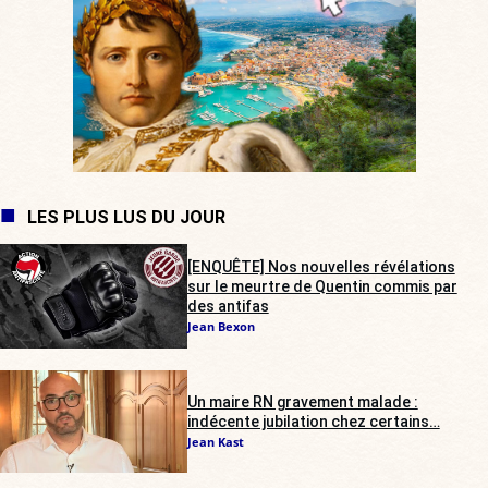
LES PLUS LUS DU JOUR
[ENQUÊTE] Nos nouvelles révélations
sur le meurtre de Quentin commis par
des antifas
Jean Bexon
Un maire RN gravement malade :
indécente jubilation chez certains…
Jean Kast