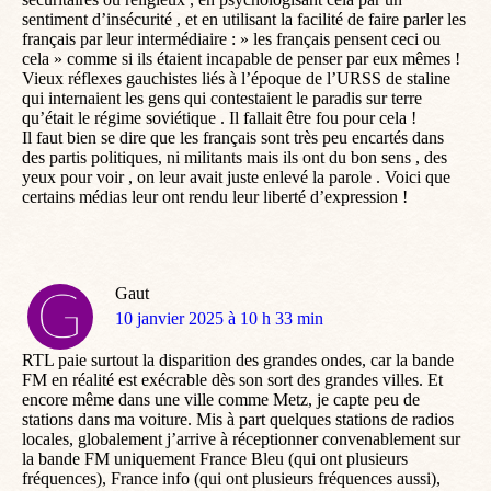
sentiment d’insécurité , et en utilisant la facilité de faire parler les
français par leur intermédiaire : » les français pensent ceci ou
cela » comme si ils étaient incapable de penser par eux mêmes !
Vieux réflexes gauchistes liés à l’époque de l’URSS de staline
qui internaient les gens qui contestaient le paradis sur terre
qu’était le régime soviétique . Il fallait être fou pour cela !
Il faut bien se dire que les français sont très peu encartés dans
des partis politiques, ni militants mais ils ont du bon sens , des
yeux pour voir , on leur avait juste enlevé la parole . Voici que
certains médias leur ont rendu leur liberté d’expression !
Gaut
dit
10 janvier 2025 à 10 h 33 min
:
RTL paie surtout la disparition des grandes ondes, car la bande
FM en réalité est exécrable dès son sort des grandes villes. Et
encore même dans une ville comme Metz, je capte peu de
stations dans ma voiture. Mis à part quelques stations de radios
locales, globalement j’arrive à réceptionner convenablement sur
la bande FM uniquement France Bleu (qui ont plusieurs
fréquences), France info (qui ont plusieurs fréquences aussi),