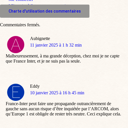
M'inscrire à l'espace commentaire
Charte d'utilisation des commentaires
Commentaires fermés.
Aubignette
dit
11 janvier 2025 à 1 h 32 min
:
Malheureusement, à ma grande déception, chez moi je ne capte
que France Inter, et je ne suis pas la seule.
Eddy
dit
10 janvier 2025 à 16 h 45 min
:
France-Inter peut faire une propagande outrancièrement de
gauche sans aucun risque d’être inquiétée par l’ARCOM, alors
qu’Europe 1 est obligée de rester très neutre. Ceci explique cela.