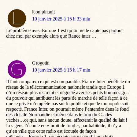
leon pinault
dit
10 janvier 2025 à 15 h 33 min
:
Le problème avec Europe 1 est qu’on ne le capte pas partout
chez moi par exemple alors que Rance inter …
Grogotin
dit
10 janvier 2025 à 15 h 17 min
:
Il faut comparer ce qui est comparable. France Inter bénéficie du
réseau de la télécommunication nationale tandis que Europe 1
d’un réseau plus restreint et négocié avec les petits hommes gris
du pouvoir qui attribuent les parts de marché de telle façon à ce
que le privé m’empiète pas sur le public et que le monopole soit
respecté. France Inter, on pourrait même l’entendre dans le fond
des clos de Normandie et même dans le trou du C.. des
vaches…ce qui, sans aucun doute, affecterait la qualité du lait !
Les gens l’écoute en « bruit de fond », par habitude, il n’y a
qu’en ville que cette radio est écoutée de façon
militante….Europe 1, son écoute correspond à un choix