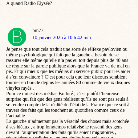
A quand Radio Elysée?
bm77
dit
10 janvier 2025 à 10 h 42 min
:
Je pense que tout cela traduit une sorte de rélfexe pavlovien ou
même psychologique qui fait que la gauche a besoin de se
rassurer elle même qu’elle n’a pas eu tort depuis plus de 40 ans
de règne sur la parole publique alors que la France va de mal en
pis. Et qui mieux que les médias du service public pour les aider
à s’en convaincre ? C’est pour cela que leur discours semblent
tourner en boucle depuis les années 80 comme de vieux disques
vinyles rayés .
Pour ce qui est des médias Bolloré , c’est plutôt l’heureuse
surprise qui fait que des gens réalisent qu’ils ne sont pas seuls à
se rendre compte de la réalité de l’état de la France que ce soit à
travers des faits qui les touchent au quotidien comme ceux de
l’actualité.
La gauche n’admettant pas la véracité des choses mais scotchée
à ses idéaux , a trop longtemps relativisé le ressenti des gens
devant l’augmentation des faits qu’ils soient migratoires ,
sécuritaires ou religieux , en psychologisant cela par un