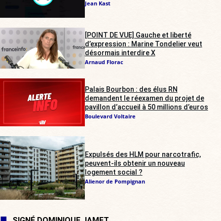
Jean Kast
[POINT DE VUE] Gauche et liberté
d’expression : Marine Tondelier veut
désormais interdire X
Arnaud Florac
Palais Bourbon : des élus RN
demandent le réexamen du projet de
pavillon d’accueil à 50 millions d’euros
Boulevard Voltaire
Expulsés des HLM pour narcotrafic,
peuvent-ils obtenir un nouveau
logement social ?
Alienor de Pompignan
SIGNÉ DOMINIQUE JAMET