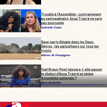
Trouble à l’Assemblée : contrairement
au septuagénaire, Assa Traoré ne sera
pas poursuivie
Gabrielle Cluzel
Rave-party illégale dans les Deux-
Sèvres : les agriculteurs sur tous les
fronts
Alienor de Pompignan
Yaël Braun-Pivet laissera-t-elle passer
le chahut d’Assa Traoré en pleine
Assemblée nationale ?
Marc Baudriller