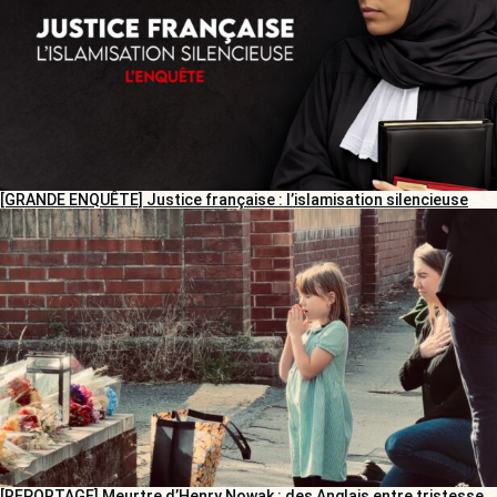
[GRANDE ENQUÊTE] Justice française : l’islamisation silencieuse
[REPORTAGE] Meurtre d’Henry Nowak : des Anglais entre tristesse