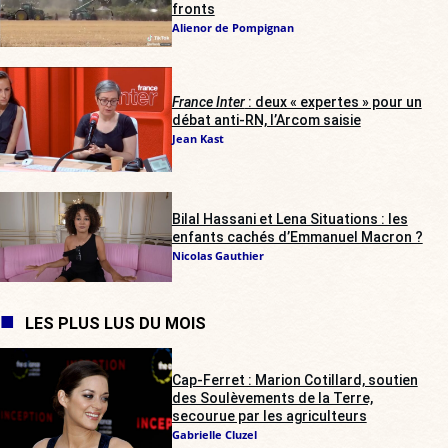
fronts
Alienor de Pompignan
France Inter
: deux « expertes » pour un
débat anti-RN, l’Arcom saisie
Jean Kast
Bilal Hassani et Lena Situations : les
enfants cachés d’Emmanuel Macron ?
Nicolas Gauthier
LES PLUS LUS DU MOIS
Cap-Ferret : Marion Cotillard, soutien
des Soulèvements de la Terre,
secourue par les agriculteurs
Gabrielle Cluzel