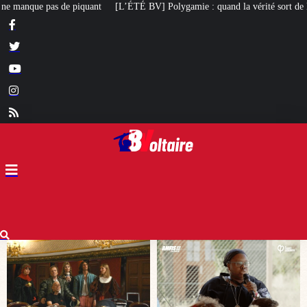
 BV] Polygamie : quand la vérité sort de la bouche d’une militante LFI
Ar