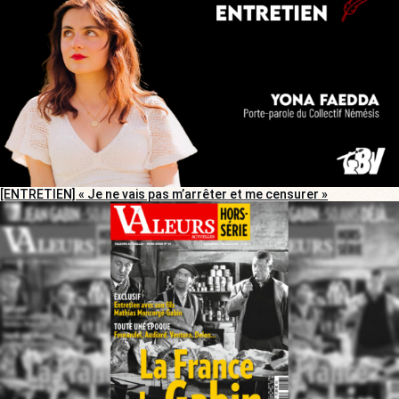
[ENTRETIEN] « Je ne vais pas m’arrêter et me censurer »