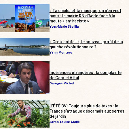
« Ta chicha et ta musique, on n’en veut
pas » : la mairie RN d’Agde face à la
meute « antiraciste »
Yves-Marie Sévillia
« Groix antifa ! », le nouveau profil de la
gauche révolutionnaire ?
Yann Montero
Ingérences étrangères : la complainte
de Gabriel Attal
Georges Michel
[L’ÉTÉ BV] Toujours plus de taxes : la
France s’attaque désormais aux serres
de jardin
Sarah-Louise Guille