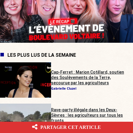
LES PLUS LUS DE LA SEMAINE
Cap-Ferret : Marion Cotillard, soutien
des Soulèvements de la Terre,
secourue par les agriculteurs
Gabrielle Cluzel
Rave-party illégale dans les Deux-
Sèvres : les agriculteurs sur tous les
fronts
Alienor de Pompignan
PARTAGER CET ARTICLE