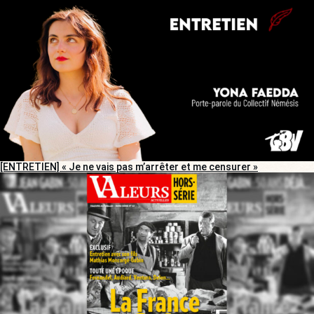
[ENTRETIEN] « Je ne vais pas m’arrêter et me censurer »