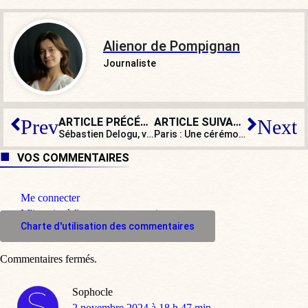
Alienor de Pompignan
Journaliste
ARTICLE PRÉCÉDENT
ARTICLE SUIVANT
Prev
Next
Sébastien Delogu, victime des homophobes… de son propre camp
Paris : Une cérémonie de « ré-homosexualisation » organisée par un collectif
VOS COMMENTAIRES
Me connecter
M'inscrire à l'espace commentaire
Charte d'utilisation des commentaires
Commentaires fermés.
Sophocle
dit
2 novembre 2024 à 18 h 47 min