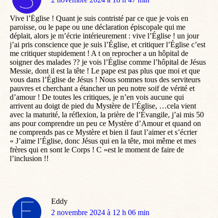
:
Vive l’Église ! Quant je suis contristé par ce que je vois en
paroisse, ou le pape ou une déclaration épiscopale qui me
déplait, alors je m’écrie intérieurement : vive l’Église ! un jour
j’ai pris conscience que je suis l’Église, et critiquer l’Église c’est
me critiquer stupidement ! A t on reprocher a un hôpital de
soigner des malades ?? je vois l’Église comme l’hôpital de Jésus
Messie, dont il est la tête ! Le pape est pas plus que moi et que
vous dans l’Église de Jésus ! Nous sommes tous des serviteurs
pauvres et cherchant a étancher un peu notre soif de vérité et
d’amour ! De toutes les critiques, je n’en vois aucune qui
arrivent au doigt de pied du Mystère de l’Église, …cela vient
avec la maturité, la réflexion, la prière de l’Évangile, j’ai mis 50
ans pour comprendre un peu ce Mystère d’Amour et quand on
ne comprends pas ce Mystère et bien il faut l’aimer et s’écrier
« J’aime l’Église, donc Jésus qui en la tête, moi même et mes
frères qui en sont le Corps ! C »est le moment de faire de
l’inclusion !!
Eddy
dit
2 novembre 2024 à 12 h 06 min