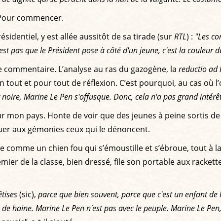
. Pour commencer.
sidentiel, y est allée aussitôt de sa tirade (sur
RTL
) :
"Les co
est pas que le Président pose à côté d'un jeune, c'est la couleur d
e ce commentaire. L’analyse au ras du gazogène, la
reductio ad 
tout et pour tout de réflexion. C’est pourquoi, au cas où l’on
noire, Marine Le Pen s'offusque. Donc, cela n'a pas grand intérêt
pour mon pays. Honte de voir que des jeunes à peine sortis d
uer aux gémonies ceux qui le dénoncent.
uste comme un chien fou qui s’émoustille et s’ébroue, tout à l
emier de la classe, bien dressé, file son portable aux rack
êtises
(sic),
parce que bien souvent, parce que c'est un enfant de la
 de haine. Marine Le Pen n'est pas avec le peuple. Marine Le Pen, c