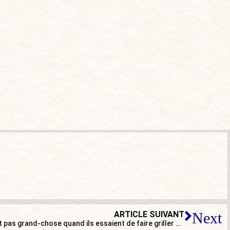
ARTICLE SUIVANT
Next
Campagnol : déjà qu’ils ne risquent pas grand-chose quand ils essaient de faire griller des policiers dans leur voiture…