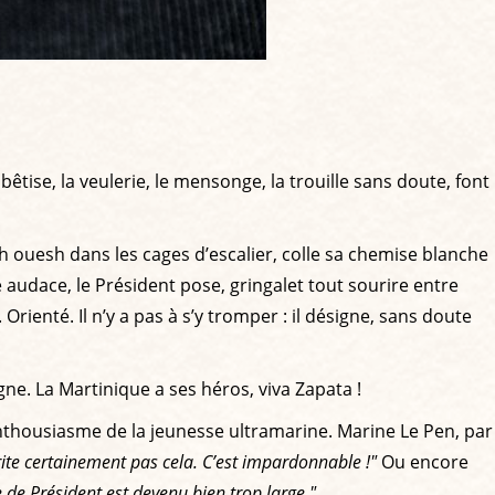
bêtise, la veulerie, le mensonge, la trouille sans doute, font
sh ouesh dans les cages d’escalier, colle sa chemise blanche
 audace, le Président pose, gringalet tout sourire entre
Orienté. Il n’y a pas à s’y tromper : il désigne, sans doute
ligne. La Martinique a ses héros, viva Zapata !
’enthousiasme de la jeunesse ultramarine. Marine Le Pen, par
te certainement pas cela. C’est impardonnable !"
Ou encore
 de Président est devenu bien trop large."