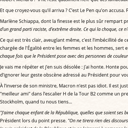
Et que croyez-vous qu’il arriva ? C’est Le Pen qu’on accusa
Marlène Schiappa, dont la finesse est le plus sûr rempart pré
d'un grand parti raciste, d'extrême droite. Ce qui la choque, ce n'
Ce qui est très clair, aveuglant même, c’est l’imbécillité d
chargée de l'Égalité entre les femmes et les hommes, sert en 
chaque fois que le Président pose avec des personnes de couleur 
Je vais me répéter et j’en suis désolée : j’ai honte. Honte 
d’ignorer leur geste obscène adressé au Président pour vo
À l’inverse de son ministre, Macron n’est pas idiot. Il est j
"meilleur ami" dans l’escalier H de la Tour B2 comme un pr
Stockholm, quand tu nous tiens…
"J'aime chaque enfant de la République, quelles que soient ses b
Président lors du point presse.
"On ne tirera rien des discours