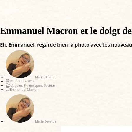
Emmanuel Macron et le doigt d
Eh, Emmanuel, regarde bien la photo avec tes nouveaux po
Marie Delarue
01 octobre 2018
Articles
,
Polémiques
,
Société
Emmanuel Macron
Marie Delarue