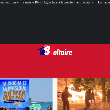
 d’Agde face à la meute « antiraciste »
La hausse de la taxe attentat va augm