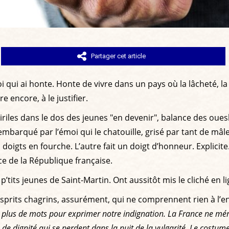
Partager cet article
oi qui ai honte. Honte de vivre dans un pays où la lâcheté, la 
e encore, à le justifier.
viriles dans le dos des jeunes "en devenir", balance des oue
mbarqué par l’émoi qui le chatouille, grisé par tant de mâle
oigts en fourche. L’autre fait un doigt d’honneur. Explicite. 
 de la République française.
s p’tits jeunes de Saint-Martin. Ont aussitôt mis le cliché en 
s esprits chagrins, assurément, qui ne comprennent rien à l
lus de mots pour exprimer notre indignation. La France ne méri
de dignité qui se perdent dans la nuit de la vulgarité. Le costume