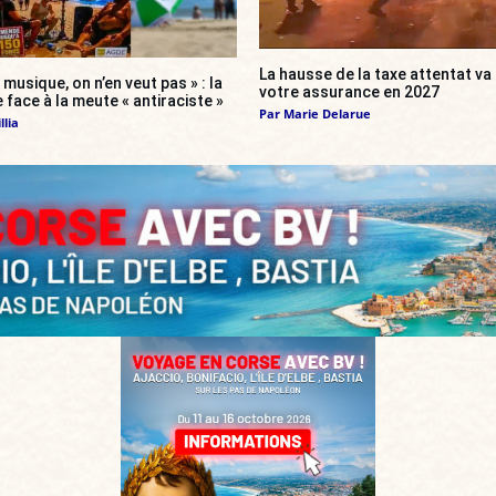
La hausse de la taxe attentat v
 musique, on n’en veut pas » : la
votre assurance en 2027
 face à la meute « antiraciste »
Par
Marie Delarue
llia