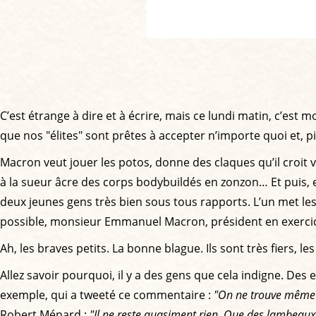
C’est étrange à dire et à écrire, mais ce lundi matin, c’est m
que nos "élites" sont prêtes à accepter n’importe quoi et, pir
Macron veut jouer les potos, donne des claques qu’il croit 
à la sueur âcre des corps bodybuildés en zonzon… Et puis, e
deux jeunes gens très bien sous tous rapports. L’un met les d
possible, monsieur Emmanuel Macron, président en exercice
Ah, les braves petits. La bonne blague. Ils sont très fiers, le
Allez savoir pourquoi, il y a des gens que cela indigne. De
exemple, qui a tweeté ce commentaire :
"On ne trouve même p
Robert Ménard :
"Il ne reste quasiment rien. Que des lambeaux 