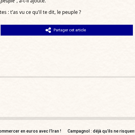
e peuple"
, a-t-il ajouté.
 t’as vu ce qu’il te dit, le peuple ?
Partager cet article
ommercer en euros avec l’Iran !