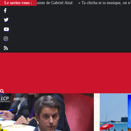
Le saviez-vous :
« Ta chicha et ta musique, on n’en veut pas » : la mairie RN