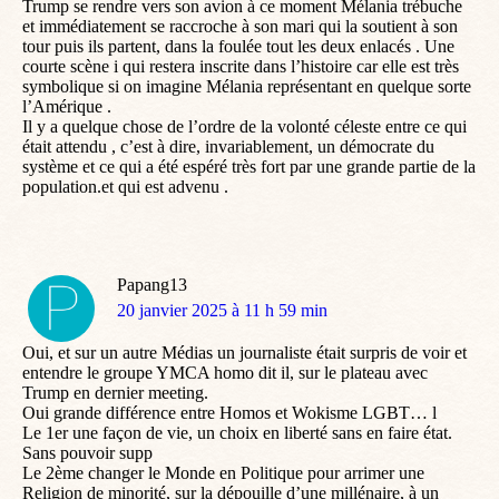
Trump se rendre vers son avion à ce moment Mélania trébuche
et immédiatement se raccroche à son mari qui la soutient à son
tour puis ils partent, dans la foulée tout les deux enlacés . Une
courte scène i qui restera inscrite dans l’histoire car elle est très
symbolique si on imagine Mélania représentant en quelque sorte
l’Amérique .
Il y a quelque chose de l’ordre de la volonté céleste entre ce qui
était attendu , c’est à dire, invariablement, un démocrate du
système et ce qui a été espéré très fort par une grande partie de la
population.et qui est advenu .
Papang13
dit
20 janvier 2025 à 11 h 59 min
:
Oui, et sur un autre Médias un journaliste était surpris de voir et
entendre le groupe YMCA homo dit il, sur le plateau avec
Trump en dernier meeting.
Oui grande différence entre Homos et Wokisme LGBT… l
Le 1er une façon de vie, un choix en liberté sans en faire état.
Sans pouvoir supp
Le 2ème changer le Monde en Politique pour arrimer une
Religion de minorité, sur la dépouille d’une millénaire, à un