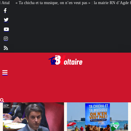
on n’en veut pas » : la mairie RN d’Agde face à la meute « antiraciste »
La 