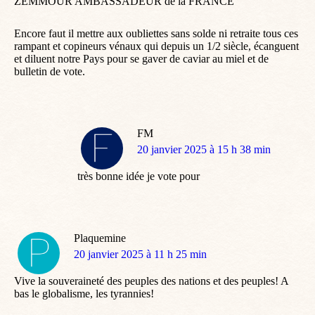
ZEMMOUR AMBASSADEUR de la FRANCE
Encore faut il mettre aux oubliettes sans solde ni retraite tous ces
rampant et copineurs vénaux qui depuis un 1/2 siècle, écanguent
et diluent notre Pays pour se gaver de caviar au miel et de
bulletin de vote.
FM
dit
20 janvier 2025 à 15 h 38 min
:
très bonne idée je vote pour
Plaquemine
dit
20 janvier 2025 à 11 h 25 min
:
Vive la souveraineté des peuples des nations et des peuples! A
bas le globalisme, les tyrannies!