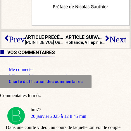
ARTICLE PRÉCÉDENT
ARTICLE SUIVANT
Prev
Next
[POINT DE VUE] Quand le pape François psychiatrise les tradis
Hollande, Villepin et Philippe en lice pour 2027 : la France mérite mieux
VOS COMMENTAIRES
Me connecter
M'inscrire à l'espace commentaire
Charte d'utilisation des commentaires
Commentaires fermés.
bm77
dit
20 janvier 2025 à 12 h 45 min
:
Dans une courte video , au cours de laquelle ,on voit le couple