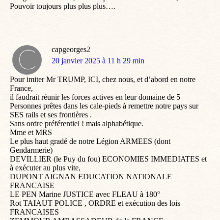
Pouvoir toujours plus plus plus….
capgeorges2
dit
20 janvier 2025 à 11 h 29 min
:
Pour imiter Mr TRUMP, ICI, chez nous, et d’abord en notre
France,
il faudrait réunir les forces actives en leur domaine de 5
Personnes prêtes dans les cale-pieds à remettre notre pays sur
SES rails et ses frontières .
Sans ordre préférentiel ! mais alphabétique.
Mme et MRS
Le plus haut gradé de notre Légion ARMEES (dont
Gendarmerie)
DEVILLIER (le Puy du fou) ECONOMIES IMMEDIATES et
à exécuter au plus vite,
DUPONT AIGNAN EDUCATION NATIONALE
FRANCAISE
LE PEN Marine JUSTICE avec FLEAU à 180°
Rot TAIAUT POLICE , ORDRE et exécution des lois
FRANCAISES