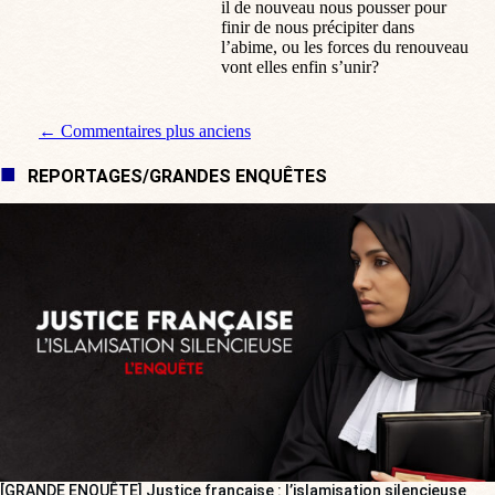
il de nouveau nous pousser pour
finir de nous précipiter dans
l’abime, ou les forces du renouveau
vont elles enfin s’unir?
Navigation de commentaire
← Commentaires plus anciens
REPORTAGES/GRANDES ENQUÊTES
[GRANDE ENQUÊTE] Justice française : l’islamisation silencieuse