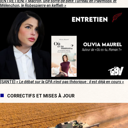
[ENTRETIEN]
« Macron, une sorte de petit Turreau en Playmobil, et
Mélenchon, le Robespierre en keffieh »
[SANTÉ]
« Le débat sur la GPA n’est pas théorique : il est déjà en cours »
CORRECTIFS ET MISES À JOUR