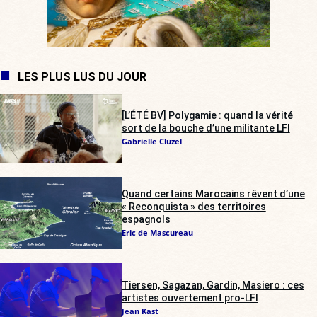
LES PLUS LUS DU JOUR
[L’ÉTÉ BV] Polygamie : quand la vérité
sort de la bouche d’une militante LFI
Gabrielle Cluzel
Quand certains Marocains rêvent d’une
« Reconquista » des territoires
espagnols
Eric de Mascureau
Tiersen, Sagazan, Gardin, Masiero : ces
artistes ouvertement pro-LFI
Jean Kast