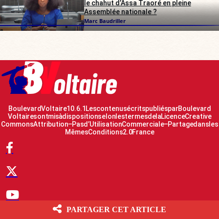
le chahut d’Assa Traoré en pleine
Assemblée nationale ?
Marc Baudriller
Boulevard Voltaire 10.6.1 Les contenus écrits publiés par Boulevard
Voltaire sont mis à disposition selon les termes de la Licence Creative
Commons Attribution – Pas d’Utilisation Commerciale – Partage dans les
Mêmes Conditions 2.0 France
PARTAGER CET ARTICLE