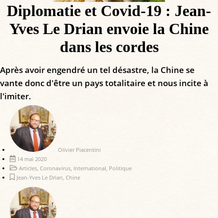
Diplomatie et Covid-19 : Jean-
Yves Le Drian envoie la Chine
dans les cordes
Après avoir engendré un tel désastre, la Chine se
vante donc d'être un pays totalitaire et nous incite à
l'imiter.
Olivier Piacentini
14 mai 2020
Articles
,
Coronavirus
,
International
,
Politique
Jean-Yves Le Drian
,
Chine