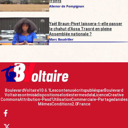
fronts
Alienor de Pompignan
Yaël Braun-Pivet laissera-t-elle passer
le chahut d’Assa Traoré en pleine
Assemblée nationale ?
Marc Baudriller
Boulevard Voltaire 10.6.1 Les contenus écrits publiés par Boulevard
Voltaire sont mis à disposition selon les termes de la Licence Creative
Commons Attribution – Pas d’Utilisation Commerciale – Partage dans les
Mêmes Conditions 2.0 France