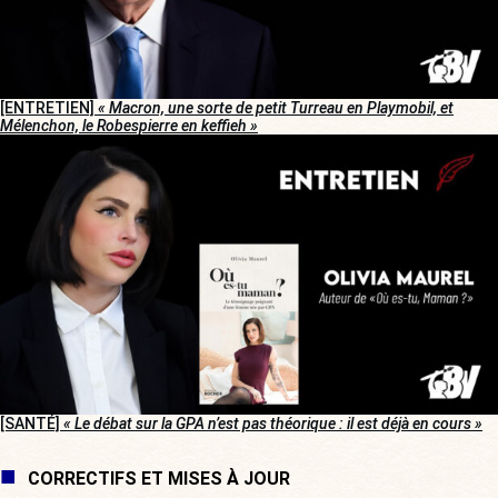
[ENTRETIEN]
« Macron, une sorte de petit Turreau en Playmobil, et
Mélenchon, le Robespierre en keffieh »
[SANTÉ]
« Le débat sur la GPA n’est pas théorique : il est déjà en cours »
CORRECTIFS ET MISES À JOUR