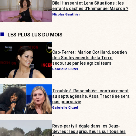
Bilal Hassani et Lena Situations : les
enfants cachés d’Emmanuel Macron ?
Nicolas Gauthier
LES PLUS LUS DU MOIS
Cap-Ferret : Marion Cotillard, soutien
des Soulèvements de la Terre,
secourue par les agriculteurs
Gabrielle Cluzel
Trouble à l’Assemblée : contrairement
au septuagénaire, Assa Traoré ne sera
pas poursuivie
Gabrielle Cluzel
Rave-party illégale dans les Deux-
Sèvres : les agriculteurs sur tous les