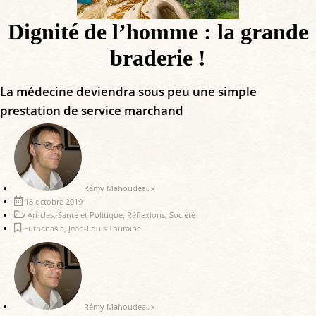
Dignité de l’homme : la grande
braderie !
La médecine deviendra sous peu une simple
prestation de service marchand
Rémy Mahoudeaux
18 octobre 2019
Articles
,
Santé et Politique
,
Réflexions
,
Société
Euthanasie
,
Jean-Louis Touraine
Rémy Mahoudeaux