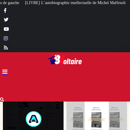
aphie intellectuelle de Michel Maffesoli
Pour regagner son influence en A