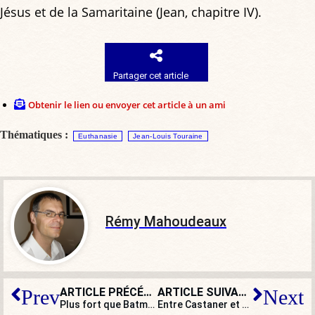
Jésus et de la Samaritaine (Jean, chapitre IV).
Partager cet article
Obtenir le lien ou envoyer cet article à un ami
Thématiques :
Euthanasie
Jean-Louis Touraine
Rémy Mahoudeaux
ARTICLE PRÉCÉDENT
ARTICLE SUIVANT
Prev
Next
Plus fort que Batman, l’homme en noir, le Joker est-il un gilet jaune ?
Entre Castaner et Zemmour, les Français ont choisi