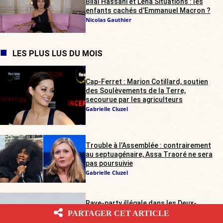
Bilal Hassani et Lena Situations : les
enfants cachés d’Emmanuel Macron ?
Nicolas Gauthier
LES PLUS LUS DU MOIS
Cap-Ferret : Marion Cotillard, soutien
des Soulèvements de la Terre,
secourue par les agriculteurs
Gabrielle Cluzel
Trouble à l’Assemblée : contrairement
au septuagénaire, Assa Traoré ne sera
pas poursuivie
Gabrielle Cluzel
Rave-party illégale dans les Deux-
Sèvres : les agriculteurs sur tous les
PARTAGER CET ARTICLE
fronts