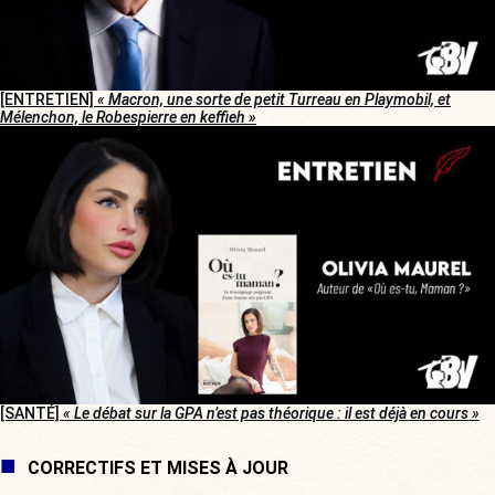
[ENTRETIEN]
« Macron, une sorte de petit Turreau en Playmobil, et
Mélenchon, le Robespierre en keffieh »
[SANTÉ]
« Le débat sur la GPA n’est pas théorique : il est déjà en cours »
CORRECTIFS ET MISES À JOUR