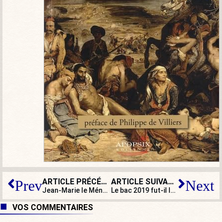
ARTICLE PRÉCÉDENT
ARTICLE SUIVANT
Prev
Next
Jean-Marie le Méné : « Je pense que Vincent Lambert n’est pas mort, il a été tué »
Le bac 2019 fut-il le « bac de la honte » ?
VOS COMMENTAIRES