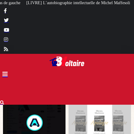
phie intellectuelle de Michel Maffesoli
Pour regagner son influence en Afr