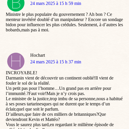
dit
24 mars 2025 à 15 h 59 min
:
Ministre le plus populaire du gouvernement ? Ah bon ? Ce
menteur invétéré doublé d’un manipulateur ? Encore un sondage
bidon pour influencer les plus crédules. Seulement, à d’autres les
bobards,mais pas à moi.
Hochart
dit
24 mars 2025 à 15 h 37 min
:
INCROYABLE!
Darmanin vient de découvrir un continent oublié!Il vient de
fouler le sol de la réalité.
Un petit pas pour l’homme…Un grand pas en arrière pour
l’immunité.?Faut voir!Mais je n’y crois pas.
Le ministre de la justice,trop imbu de sa personne,nous a habitué
à ses poses tartarinesques qui ne durent que le temps d’un
éclair,quel que soit le parfum.
D’ailleurs,que faire de ces milliers de britanniques?Que
deviendront Kevin et Mattéo?
Vous le saurez plus tard,en regardant le millième épisode de