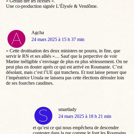
« Gérald tire les ficelles ».
Une co-production signée L’Élysée & Vendôme.
Agcha
dit
24 mars 2025 à 15 h 37 min
:
« Cette droitisation des deux ministres ne pourra, in fine, que
servir le RN et ses alliés »… Sauf que la perpective de voir
Marine inéligible s’envisage de plus en plus sérieusement. On ne
peut plus en douter après ce qui est arrivé en Roumanie. C’est
désolant, mais c’est l’UE qui tranchera. Et tout laisse penser que
l’impératrice Ursula ne laissera pas cette élections dérouler loin
de ses fourches caudines.
smartlady
dit
24 mars 2025 à 18 h 21 min
:
et qu’est ce qui nous empêchera de descendre
contester dans la rue comme le font les Roumains