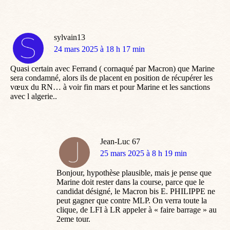
sylvain13
dit
24 mars 2025 à 18 h 17 min
:
Quasi certain avec Ferrand ( cornaqué par Macron) que Marine
sera condamné, alors ils de placent en position de récupérer les
vœux du RN… à voir fin mars et pour Marine et les sanctions
avec l algerie..
Jean-Luc 67
dit
25 mars 2025 à 8 h 19 min
:
Bonjour, hypothèse plausible, mais je pense que
Marine doit rester dans la course, parce que le
candidat désigné, le Macron bis E. PHILIPPE ne
peut gagner que contre MLP. On verra toute la
clique, de LFI à LR appeler à « faire barrage » au
2eme tour.