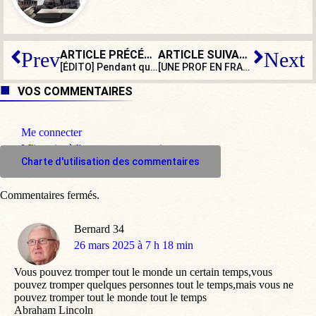
ARTICLE PRÉCÉDENT
ARTICLE SUIVANT
Prev
Next
[ÉDITO] Pendant qu’on roue de coups un rabbin, on hurle contre Israël
[UNE PROF EN FRANCE] Le royaume de la triche
VOS COMMENTAIRES
Me connecter
M'inscrire à l'espace commentaire
Charte d'utilisation des commentaires
Commentaires fermés.
Bernard 34
dit
26 mars 2025 à 7 h 18 min
:
Vous pouvez tromper tout le monde un certain temps,vous
pouvez tromper quelques personnes tout le temps,mais vous ne
pouvez tromper tout le monde tout le temps
Abraham Lincoln