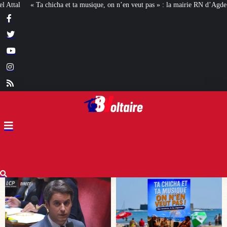
on n’en veut pas » : la mairie RN d’Agde face à la meute « antiraciste »
La h