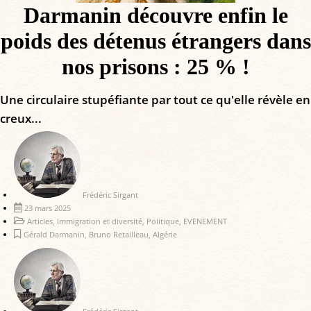
Darmanin découvre enfin le
poids des détenus étrangers dans
nos prisons : 25 % !
Une circulaire stupéfiante par tout ce qu'elle révèle en
creux...
Frédéric Sirgant
23 mars 2025
Articles
,
Immigration et diversité
,
Politique
,
EVENEMENT
Gérald Darmanin
,
Bruno Retailleau
,
Algérie