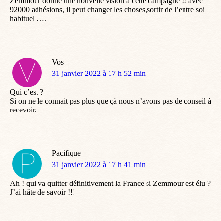
Zemmour donne une nouvelle vision à cette campagne !! avec
92000 adhésions, il peut changer les choses,sortir de l’entre soi
habituel ….
Vos
dit
31 janvier 2022 à 17 h 52 min
:
Qui c’est ?
Si on ne le connait pas plus que çà nous n’avons pas de conseil à
recevoir.
Pacifique
dit
31 janvier 2022 à 17 h 41 min
:
Ah ! qui va quitter définitivement la France si Zemmour est élu ?
J’ai hâte de savoir !!!