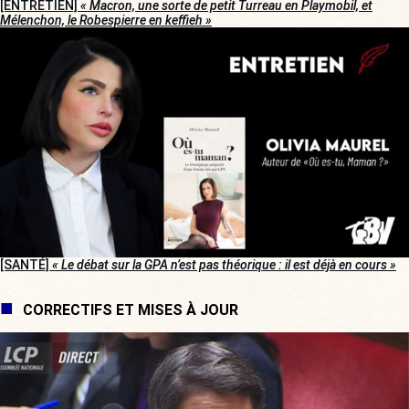
[ENTRETIEN]
« Macron, une sorte de petit Turreau en Playmobil, et
Mélenchon, le Robespierre en keffieh »
[SANTÉ]
« Le débat sur la GPA n’est pas théorique : il est déjà en cours »
CORRECTIFS ET MISES À JOUR