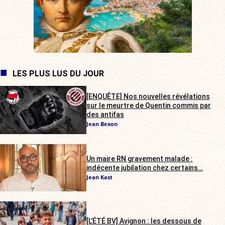
LES PLUS LUS DU JOUR
[ENQUÊTE] Nos nouvelles révélations
sur le meurtre de Quentin commis par
des antifas
Jean Bexon
Un maire RN gravement malade :
indécente jubilation chez certains…
Jean Kast
[L’ÉTÉ BV] Avignon : les dessous de