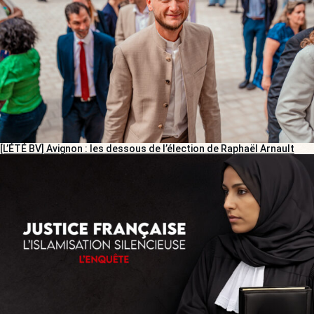
[L’ÉTÉ BV] Avignon : les dessous de l’élection de Raphaël Arnault