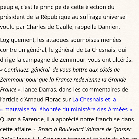
peuple, c’est le principe de cette élection du
président de la République au suffrage universel
voulu par Charles de Gaulle, rappelle Damien.
Logiquement, les attaques sournoises menées
contre un général, le général de La Chesnais, qui
dirige la campagne de Zemmour, vous ont ulcérés.
« Continuez, général, de vous battre aux côtés de
Zemmour pour que la France redevienne la Grande
France »
, lance Darras, dans les commentaires de
l’article d’Arnaud Florac sur
La Chesnais et la
« mauvaise foi éhontée du ministère des Armées »
.
Quant à Fazende, il a apprécié notre franchise dans
cette affaire.
« Bravo à Boulevard Voltaire de “passer
l’info”
, lance-t-il.
Cela vous honore et oriente de plus en