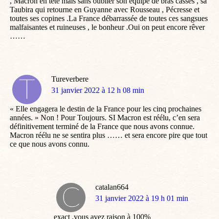
, Macron en tête mais sans oublier son équipe de bras cassés , sa
Taubira qui retourne en Guyanne avec Rousseau , Pécresse et
toutes ses copines .La France débarrassée de toutes ces sangsues
malfaisantes et ruineuses , le bonheur .Oui on peut encore rêver
……
Tureverbere
dit
31 janvier 2022 à 12 h 08 min
:
« Elle engagera le destin de la France pour les cinq prochaines
années. » Non ! Pour Toujours. SI Macron est réélu, c’en sera
définitivement terminé de la France que nous avons connue.
Macron réélu ne se sentira plus …… et sera encore pire que tout
ce que nous avons connu.
catalan664
dit
31 janvier 2022 à 19 h 01 min
:
exact ,vous avez raison à 100%