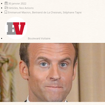
30 janvier 2022
Articles
,
Nos Actions
Emmanuel Macron
,
Bertrand de La Chesnais
,
Stéphane Tapie
Boulevard Voltaire