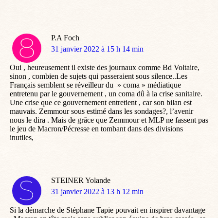
P.A Foch
dit
31 janvier 2022 à 15 h 14 min
:
Oui , heureusement il existe des journaux comme Bd Voltaire,
sinon , combien de sujets qui passeraient sous silence..Les
Français semblent se réveilleur du » coma » médiatique
entretenu par le gouvernement , un coma dû à la crise sanitaire.
Une crise que ce gouvernement entretient , car son bilan est
mauvais. Zemmour sous estimé dans les sondages?, l’avenir
nous le dira . Mais de grâce que Zemmour et MLP ne fassent pas
le jeu de Macron/Pécresse en tombant dans des divisions
inutiles,
STEINER Yolande
dit
31 janvier 2022 à 13 h 12 min
:
Si la démarche de Stéphane Tapie pouvait en inspirer davantage