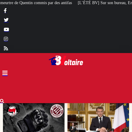
ntifas
[L’ÉTÉ BV] Sur son bureau, Emmanuel Macron a posé le livre d’un poè