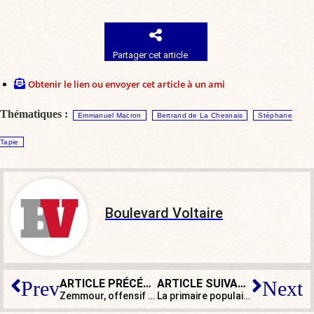
Partager cet article
Obtenir le lien ou envoyer cet article à un ami
Thématiques :
Emmanuel Macron
Bertrand de La Chesnais
Stéphane
Tapie
Boulevard Voltaire
ARTICLE PRÉCÉDENT
ARTICLE SUIVANT
Prev
Next
Zemmour, offensif et grave, samedi, face à 380 étudiants de grandes écoles
La primaire populaire a désigné Christiane Taubira, comme prévu