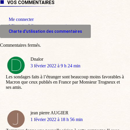
VOS COMMENTAIRES
Me connecter
M'inscrire à l'espace commentaire
Charte d'utilisation des commentaires
Commentaires fermés.
Dnalor
dit
3 février 2022 à 9 h 24 min
:
Les sondages faits à l’étranger sont beaucoup moins favorables à
Macron que ceux publiés en France par Monsieur Trogneux et
ses amis.
jean pierre AUGIER
dit
1 février 2022 à 18 h 56 min
: