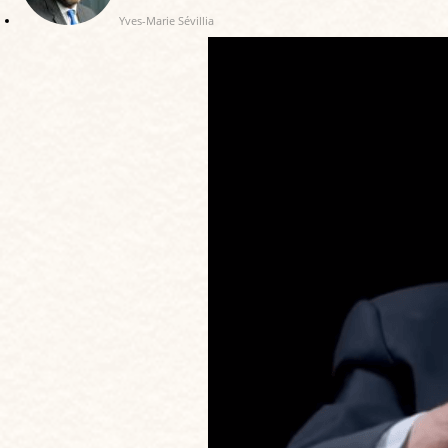
Yves-Marie Sévillia