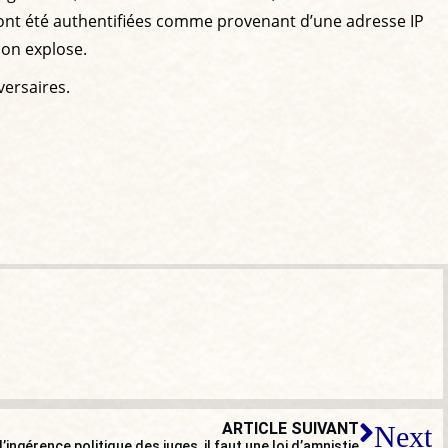
on ont été authentifiées comme provenant d’une adresse IP
ion explose.
versaires.
ARTICLE SUIVANT
Next
ingérence politique des juges, il faut une loi d’amnistie