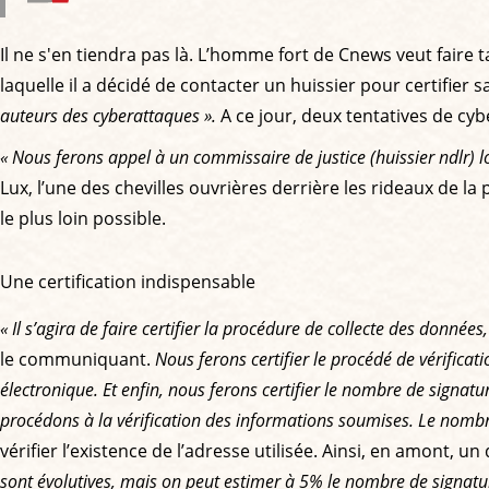
Il ne s'en tiendra pas là. L’homme fort de Cnews veut faire 
laquelle il a décidé de contacter un huissier pour certifier s
auteurs des cyberattaques ».
A ce jour, deux tentatives de cyb
« Nous ferons appel à un commissaire de justice (huissier ndlr) lo
Lux, l’une des chevilles ouvrières derrière les rideaux de la 
le plus loin possible.
Une certification indispensable
« Il s’agira de faire certifier la procédure de collecte des donnée
le communiquant.
Nous ferons certifier le procédé de vérificati
électronique. Et enfin, nous ferons certifier le nombre de signatur
procédons à la vérification des informations soumises. Le nombre 
vérifier l’existence de l’adresse utilisée. Ainsi, en amont, 
sont évolutives, mais on peut estimer à 5% le nombre de signatu