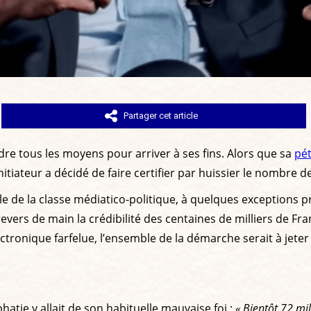
Partager cet article
ndre tous les moyens pour arriver à ses fins. Alors que sa
pét
itiateur a décidé de faire certifier par huissier le nombre d
ble de la classe médiatico-politique, à quelques exceptions prè
ers de main la crédibilité des centaines de milliers de França
ectronique farfelue, l’ensemble de la démarche serait à jeter
hatie y allait de son habituelle mauvaise foi :
« Bientôt 72 mil