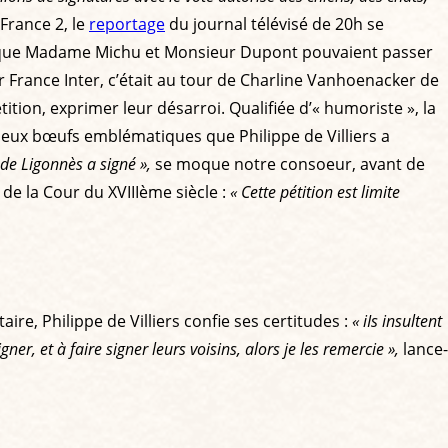
France 2, le
reportage
du journal télévisé de 20h se
que Madame Michu et Monsieur Dupont pouvaient passer
r France Inter, c’était au tour de Charline Vanhoenacker de
étition, exprimer leur désarroi. Qualifiée d’« humoriste », la
 deux bœufs emblématiques que Philippe de Villiers a
e Ligonnès a signé »,
se moque notre consoeur, avant de
de la Cour du XVIIIème siècle :
« Cette pétition est limite
ire, Philippe de Villiers confie ses certitudes :
« iIs insultent
ner, et à faire signer leurs voisins, alors je les remercie »,
lance-