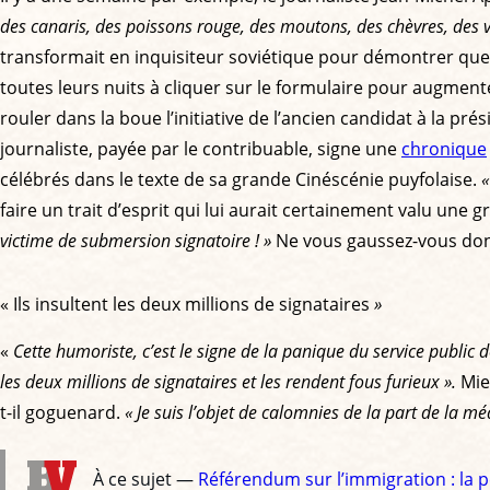
des canaris, des poissons rouge, des moutons, des chèvres, des 
transformait en inquisiteur soviétique pour démontrer qu
toutes leurs nuits à cliquer sur le formulaire pour augmente
rouler dans la boue l’initiative de l’ancien candidat à la prés
journaliste, payée par le contribuable, signe une
chronique
célébrés dans le texte de sa grande Cinéscénie puyfolaise.
«
faire un trait d’esprit qui lui aurait certainement valu une
victime de submersion signatoire ! »
Ne vous gaussez-vous don
« Ils insultent les deux millions de signataires
»
«
Cette humoriste, c’est le signe de la panique du service public d
les deux millions de signataires et les rendent fous furieux ».
Mie
t-il goguenard.
« Je suis l’objet de calomnies de la part de la mé
À ce sujet —
Référendum sur l’immigration : la pé