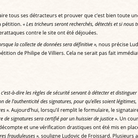
taire tous ses détracteurs et prouver que c’est bien toute u
a pétition.
« Les tricheurs seront recherchés, détectés et si nous 
erattaques contre le site ont été déjouées.
rsque la collecte de données sera définitive »,
nous précise Ludo
pétition de Philipe de Villiers. Cela ne serait pas fait imméd
s, c’est-à-dire les règles de sécurité servant à détecter et disting
on de l’authenticité des signatures, pour qu’elles soient légitimes
es ».
Aujourd’hui, lorsqu’il remplit le formulaire, le signatai
de signatures sera certifié par un huissier de justice »
. Un cour
un décompte et une vérification drastiques ont été mis en pla
res frauduleuses »,
souligne Ludovic de Froissard. Plusieurs ar