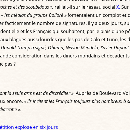
vaches et des scoubidous »,
raillait-il sur le réseau social
X.
Sur 
e
« les médias du groupe Bolloré »
fomentaient un complot et 
r facticement le nombre de signatures. Il y a deux jours, su
identielle et les Français qui souhaitent, par le biais d’une p
aux blagues aussi lourdes que les pas de Calo et Luno, les
 Donald Trump a signé, Obama, Nelson Mendela, Xavier Dupont d
 grande considération dans les dîners mondains et décadents 
c pas ?
ont la seule arme est de discréditer »
. Auprès de Boulevard Volta
ux encore,
« ils incitent les Français toujours plus nombreux à sig
diacratie »
.
tition explose en six jours