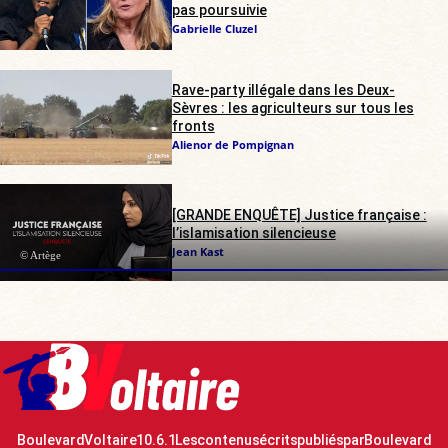
pas poursuivie
Gabrielle Cluzel
Rave-party illégale dans les Deux-
Sèvres : les agriculteurs sur tous les
fronts
Alienor de Pompignan
[GRANDE ENQUÊTE] Justice française :
l’islamisation silencieuse
Jean Kast
© Artège
Boulevard Voltaire 10.6.1 Les contenus écrits publiés par Boulevard