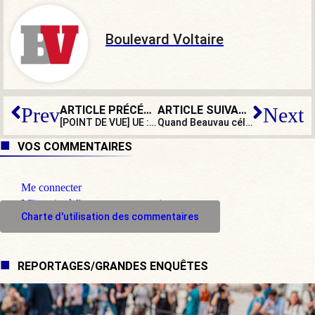
Boulevard Voltaire
ARTICLE PRÉCÉDENT
ARTICLE SUIVANT
Prev
Next
[POINT DE VUE] UE : ce coup de force juridique qui menace les souverainetés nationales
Quand Beauvau célèbre l’immigration au lieu de la contrôler
VOS COMMENTAIRES
Me connecter
M'inscrire à l'espace commentaire
Charte d'utilisation des commentaires
REPORTAGES/GRANDES ENQUÊTES