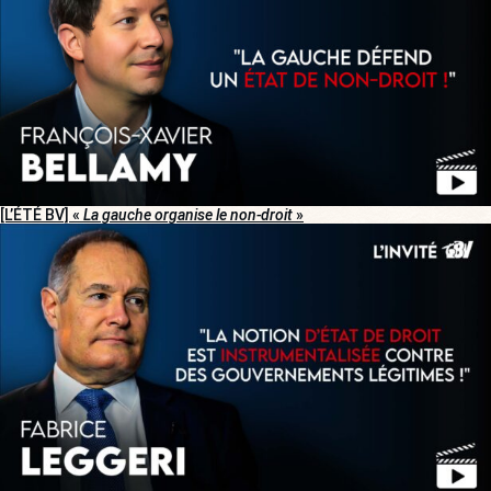
[L’ÉTÉ BV] «
La gauche organise le non-droit
»