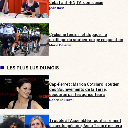
débat anti-RN, l’Arcom saisie
Jean Kast
Cyclisme féminin et dopage : le
profilage du soutien-gorge en question
Marie Delarue
LES PLUS LUS DU MOIS
Cap-Ferret : Marion Cotillard, soutien
des Soulèvements de la Terre,
secourue par les agriculteurs
Gabrielle Cluzel
Trouble à l’Assemblée : contrairement
au septuagénaire, Assa Traoré ne sera