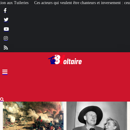
s qui veulent être chanteurs et inversement : ceux qui réussissent et les autres