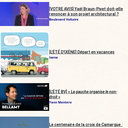
[VOTRE AVIS] Yaël Braun-Pivet doit-elle
renoncer à son projet architectural ?
Boulevard Voltaire
[L’ÉTÉ D’IXÈNE] Départ en vacances
Ixene
[L’ÉTÉ BV] «
La gauche organise le non-
droit
»
Yann Montero
Le centenaire de la croix de Camargue :