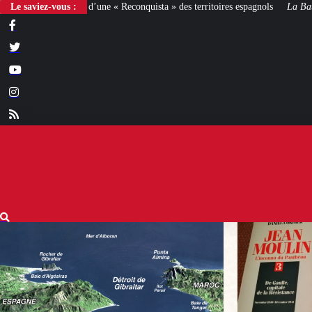
« Reconquista » des territoires espagnols
Le saviez-vous :
La Bataille de Gaulle
: après le fi