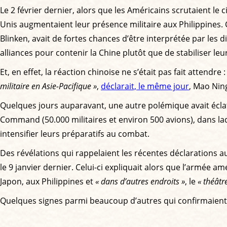
Le 2 février dernier, alors que les Américains scrutaient le c
Unis augmentaient leur présence militaire aux Philippines.
Blinken, avait de fortes chances d’être interprétée par les d
alliances pour contenir la Chine plutôt que de stabiliser leu
Et, en effet, la réaction chinoise ne s’était pas fait attendre 
militaire en Asie-Pacifique »
,
déclarait, le même jour
, Mao Nin
Quelques jours auparavant, une autre polémique avait éclaté 
Command (50.000 militaires et environ 500 avions), dans la
intensifier leurs préparatifs au combat.
Des révélations qui rappelaient les récentes déclarations 
le 9 janvier dernier. Celui-ci expliquait alors que l’armée a
Japon, aux Philippines et
« dans d’autres endroits »
, le
« théâtr
Quelques signes parmi beaucoup d’autres qui confirmaient qu