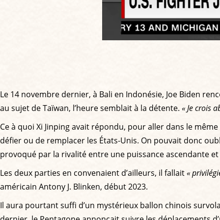
Le 14 novembre dernier, à Bali en Indonésie, Joe Biden renc
au sujet de Taïwan, l’heure semblait à la détente.
« Je crois 
Ce à quoi Xi Jinping avait répondu, pour aller dans le même s
défier ou de remplacer les États-Unis. On pouvait donc oubl
provoqué par la rivalité entre une puissance ascendante et 
Les deux parties en convenaient d’ailleurs, il fallait
« privilég
américain Antony J. Blinken, début 2023.
Il aura pourtant suffi d’un mystérieux ballon chinois survola
dernier, le Pentagone annonçait suivre les déplacements d’u