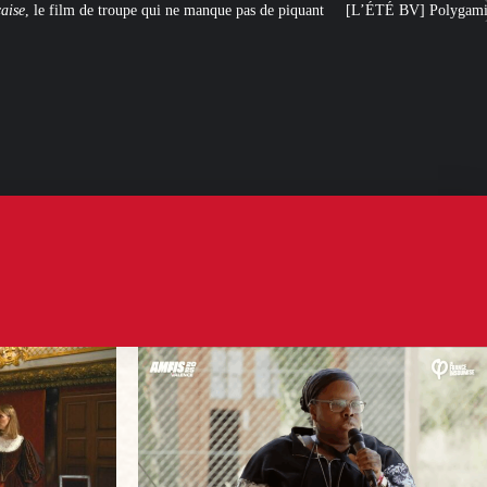
 ne manque pas de piquant
[L’ÉTÉ BV] Polygamie : quand la vérité sort de l