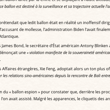
ce ballon est destiné à la surveillance et sa trajectoire actuelle l
étendait que ledit ballon était en réalité un inoffensif diri
accusant de mollesse, l’administration Biden l’avait finalem
Atlantique.
ames Bond, le secrétaire d’État américain Antony Blinken 
l dénonçait une
« violation manifeste de la souveraineté américai
.
 Affaires étrangères, Xie Feng, adoptait alors un ton plus of
 les relations sino-américaines depuis la rencontre de Bali entre
ition du « ballon espion » pour constater que, derrière les p
e l’on avait assisté. Malgré les apparences, le cliquetis des