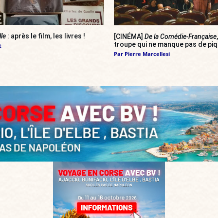
lle
: après le film, les livres !
[CINÉMA]
De la Comédie-Française
troupe qui ne manque pas de pi
t
Par
Pierre Marcellesi