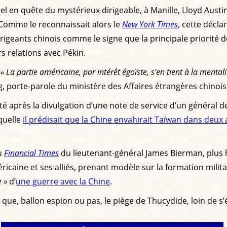
iel en quête du mystérieux dirigeable, à Manille, Lloyd Austin
 Comme le reconnaissait alors le
New York Times
, cette décla
irigeants chinois comme le signe que la principale priorité d
rs relations avec Pékin.
:
« La partie américaine, par intérêt égoïste, s'en tient à la ment
g, porte-parole du ministère des Affaires étrangères chinois
après la divulgation d’une note de service d’un général de l
quelle
il prédisait que la Chine envahirait Taïwan dans deux
au
Financial Times
du lieutenant-général James Bierman, plus 
méricaine et ses alliés, prenant modèle sur la formation mili
e »
d’
une guerre avec la Chine
.
e, ballon espion ou pas, le piège de Thucydide, loin de s’él