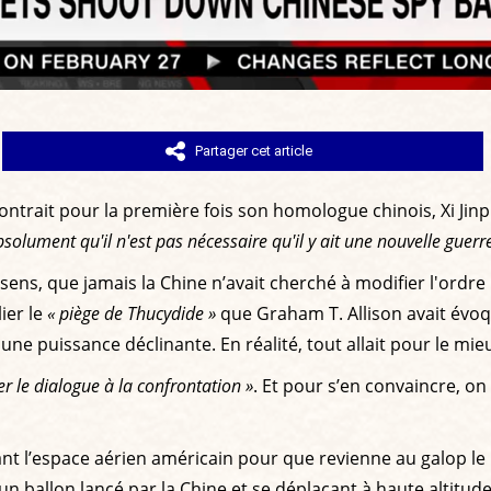
Partager cet article
ontrait pour la première fois son homologue chinois, Xi Jinp
absolument qu'il n'est pas nécessaire qu'il y ait une nouvelle guerre
ens, que jamais la Chine n’avait cherché à modifier l'ordre i
ier le
« piège de Thucydide »
que Graham T. Allison avait évoqu
une puissance déclinante. En réalité, tout allait pour le mi
ier le dialogue à la confrontation »
. Et pour s’en convaincre, on
nt l’espace aérien américain pour que revienne au galop le la
n ballon lancé par la Chine et se déplaçant à haute altitude