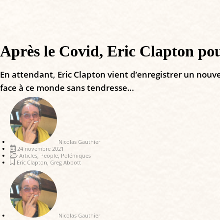
Après le Covid, Eric Clapton pou
En attendant, Eric Clapton vient d’enregistrer un nouvel
face à ce monde sans tendresse…
Nicolas Gauthier
24 novembre 2021
Articles
,
People
,
Polémiques
Eric Clapton
,
Greg Abbott
Nicolas Gauthier