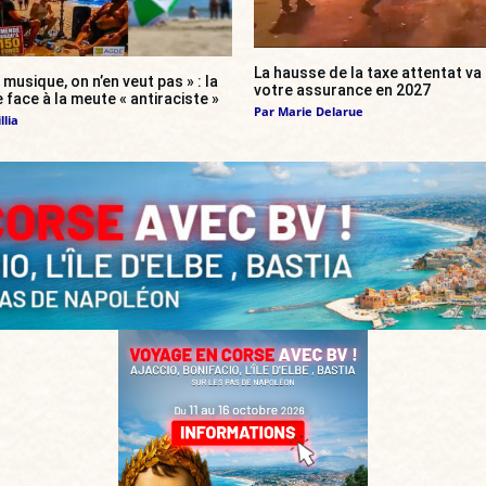
La hausse de la taxe attentat v
 musique, on n’en veut pas » : la
votre assurance en 2027
 face à la meute « antiraciste »
Par
Marie Delarue
llia