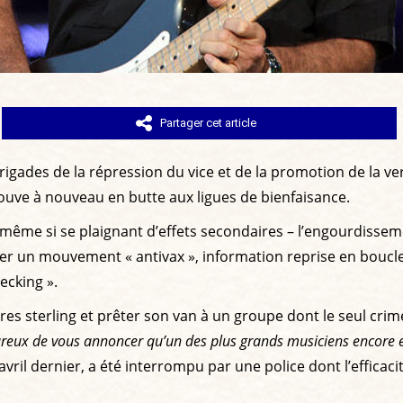
Partager cet article
brigades de la répression du vice et de la promotion de la v
trouve à nouveau en butte aux ligues de bienfaisance.
ême si se plaignant d’effets secondaires – l’engourdisseme
cer un mouvement « antivax », information reprise en boucle
ecking ».
vres sterling et prêter son van à un groupe dont le seul cri
eux de vous annoncer qu’un des plus grands musiciens encore en v
vril dernier, a été interrompu par une police dont l’efficacité