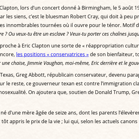
 Clapton, lors d’un concert donné à Birmingham, le 5 août 1
r les siens, c’est le bluesman Robert Cray, qui doit à peu p
es innombrables tournées où il ouvre pour le ténor. Motif d
e ? Ou veux-tu être un esclave ? Veux-tu porter ces chaînes jusq
oche à Eric Clapton une sorte de « réappropriation culturelle
encore,
les positions « conservatrices »
de son bienfaiteur, t
r une chaise, Jimmie Vaughan, moi-même, Eric derrière et le gou
 Texas, Greg Abbott, républicain conservateur, devenu para
ur le reste, ce gouverneur texan est contre l’immigration cl
mosexualité. On ajoutera que, soutien de Donald Trump, Gre
ais né d’une mère âgée de seize ans, dont les parents l’élevè
tôt appris le prix de la vie ; lui qui, selon les actuels canon