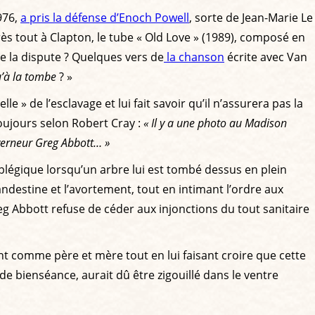
976,
a pris la défense d’Enoch Powell
, sorte de Jean-Marie Le
rès tout à Clapton, le tube « Old Love » (1989), composé en
e la dispute ? Quelques vers de
la chanson
écrite avec Van
u’à la tombe
? »
 » de l’esclavage et lui fait savoir qu’il n’assurera pas la
oujours selon Robert Cray :
« Il y a une photo au Madison
verneur Greg Abbott… »
plégique lorsqu’un arbre lui est tombé dessus en plein
andestine et l’avortement, tout en intimant l’ordre aux
g Abbott refuse de céder aux injonctions du tout sanitaire
rent comme père et mère tout en lui faisant croire que cette
s de bienséance, aurait dû être zigouillé dans le ventre