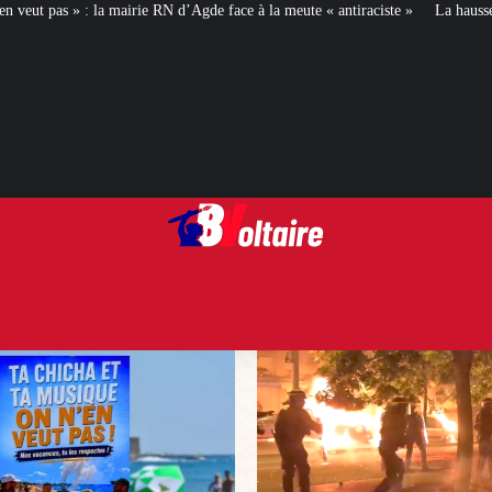
N d’Agde face à la meute « antiraciste »
La hausse de la taxe attentat va aug