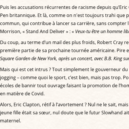
Puis les accusations récurrentes de racisme depuis qu’Eric
Pen britannique. Et là, comme on n'est toujours trahi que pa
commun, qui contribue à lancer sa carrière, sans compter l
Morrison, « Stand And Deliver » : «
Veux-tu être un homme libr
Du coup, au terme d’un mail des plus froids, Robert Cray repr
première partie de sa prochaine tournée américaine. Pire 
Square Garden de New York, après un concert, avec B.B. King su
Mais qui est cet intrus ? Tout simplement le gouverneur du
jogging – comme quoi le sport, c’est bien, mais pas trop. Po
écoles de bannir tout ouvrage faisant la promotion de l’ho
en matière de Covid.
Alors, Eric Clapton, rétif à l’avortement ? Nul ne le sait, m
jeune fille était sa sœur, nul doute que le futur Slowhand ait 
maternel.