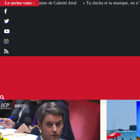
Le saviez-vous :
« Ta chicha et ta musique, on n’en veut pas » : la mairie R