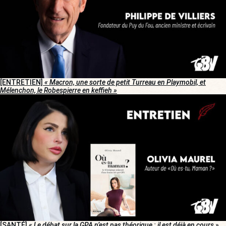
[ENTRETIEN]
« Macron, une sorte de petit Turreau en Playmobil, et
Mélenchon, le Robespierre en keffieh »
[SANTÉ]
« Le débat sur la GPA n’est pas théorique : il est déjà en cours »