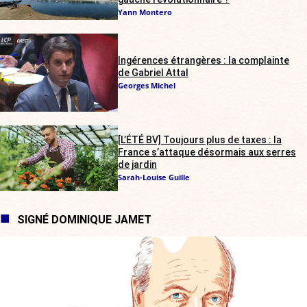
Yann Montero
Ingérences étrangères : la complainte
de Gabriel Attal
Georges Michel
[L’ÉTÉ BV] Toujours plus de taxes : la
France s’attaque désormais aux serres
de jardin
Sarah-Louise Guille
SIGNÉ DOMINIQUE JAMET