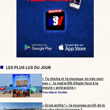
LES PLUS LUS DU JOUR
« Ta chicha et ta musique, on n’en veut
pas » : la mairie RN d’Agde face à la
meute « antiraciste »
Yves-Marie Sévillia
« Groix antifa ! », le nouveau profil de la
gauche révolutionnaire ?