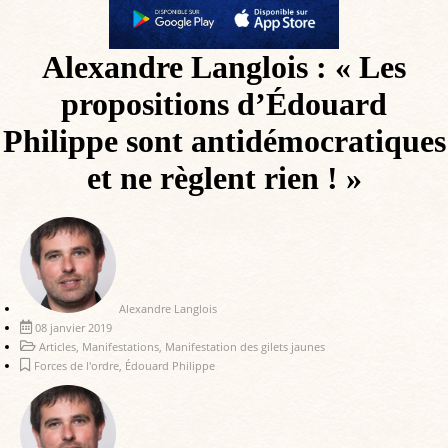
Alexandre Langlois : « Les
propositions d’Édouard
Philippe sont antidémocratiques
et ne règlent rien ! »
Alexandre Langlois
08 janvier 2019
Articles
,
Manifestations
,
Manifestation des gilets jaunes
Forces de l'ordre
,
Édouard Philippe