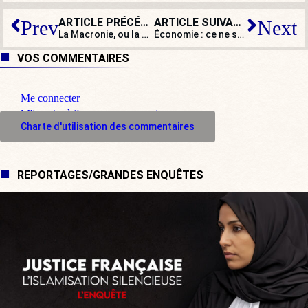
ARTICLE PRÉCÉDENT
ARTICLE SUIVANT
Prev
Next
La Macronie, ou la crise de la démocratie
Économie : ce ne sera pas une correction mais un krach !
VOS COMMENTAIRES
Me connecter
M'inscrire à l'espace commentaire
Charte d'utilisation des commentaires
REPORTAGES/GRANDES ENQUÊTES