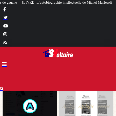
iographie intellectuelle de Michel Maffesoli
Pour regagner son influence e