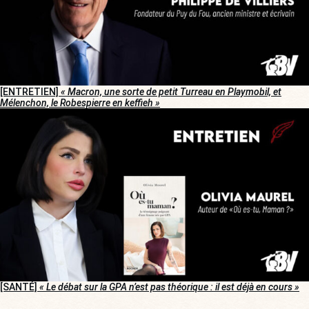
[ENTRETIEN]
« Macron, une sorte de petit Turreau en Playmobil, et
Mélenchon, le Robespierre en keffieh »
[SANTÉ]
« Le débat sur la GPA n’est pas théorique : il est déjà en cours »