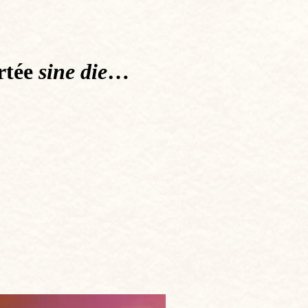
ortée
sine die
…