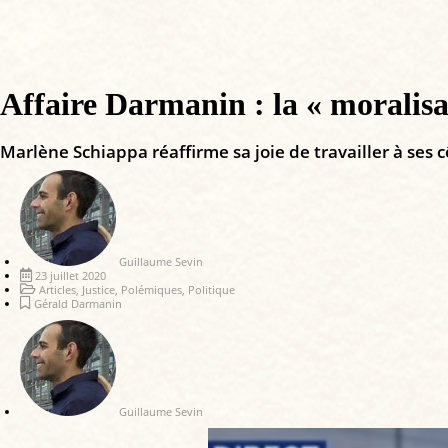
Affaire Darmanin : la « moralisat
Marlène Schiappa réaffirme sa joie de travailler à ses 
Guillaume Sevin
23 juillet 2020
Articles
,
Justice
,
Polémiques
,
Politique
Gérald Darmanin
Guillaume Sevin