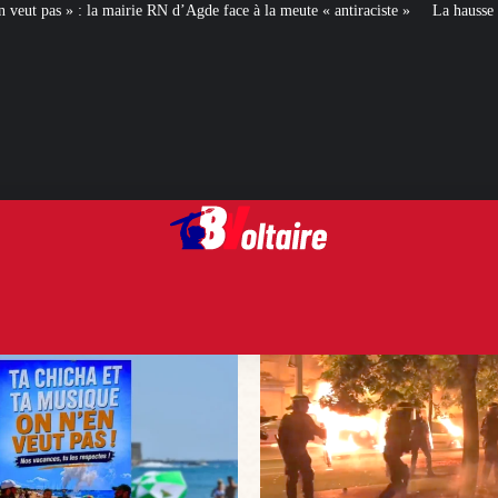
d’Agde face à la meute « antiraciste »
La hausse de la taxe attentat va augm