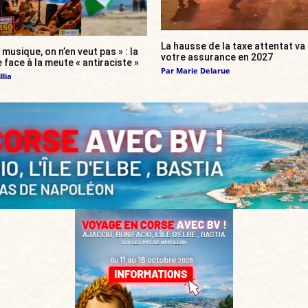
La hausse de la taxe attentat v
 musique, on n’en veut pas » : la
votre assurance en 2027
 face à la meute « antiraciste »
Par
Marie Delarue
llia