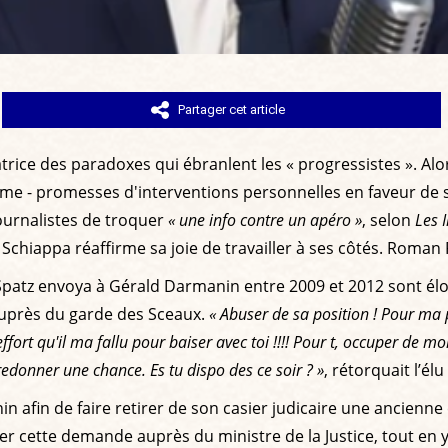
Partager cet article
latrice des paradoxes qui ébranlent les « progressistes ». 
e - promesses d'interventions personnelles en faveur de ses
journalistes de troquer
« une info contre un apéro »
, selon
Les 
Schiappa réaffirme sa joie de travailler à ses côtés. Roman 
patz envoya à Gérald Darmanin entre 2009 et 2012 sont éloqu
 auprès du garde des Sceaux.
« Abuser de sa position ! Pour ma p
effort qu'il ma fallu pour baiser avec toi !!!! Pour t, occuper de mo
donner une chance. Es tu dispo des ce soir ? »
, rétorquait l’él
in afin de faire retirer de son casier judicaire une ancien
uyer cette demande auprès du ministre de la Justice, tout e