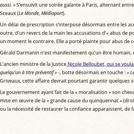
aussi. »
S’ensuivit une soirée galante à Paris, alternant ent
Sceaux (
Le Monde, Médiapart
).
Un délai de prescription s’interpose désormais entre les accu
outre, d'un revers de la main les accusations d'« abus de p
un moment le contraire. Elle a porté plainte pour abus de c
Gérald Darmanin n'est manifestement qu'un être humain, cons
L'ancien ministre de la Justice
Nicole Belloubet, qui se voula
quelqu'un à titre préventif »
-, botte désormais en touche :
« L
Griveaux, cette affaire devrait pourtant garantir quelques su
Le gouvernement ayant fait de la « moralisation » son cheval
mise en œuvre de la « grande cause du quinquennat » (droit
ou la nécessité de restaurer la confiance apparaissent, de 