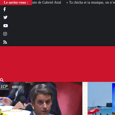
Le saviez-vous :
« Ta chicha et ta musique, on n’en veut pas » : la mairie RN 