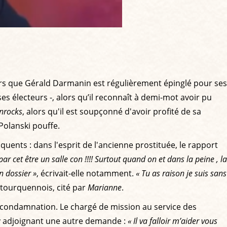
Alors que Gérald Darmanin est régulièrement épinglé pour ses
 électeurs -, alors qu’il reconnaît à demi-mot avoir pu
Inrocks
, alors qu'il est soupçonné d'avoir profité de sa
Polanski pouffe.
ents : dans l'esprit de l'ancienne prostituée, le rapport
ar cet être un salle con !!!! Surtout quand on et dans la peine , la
n dossier »
, écrivait-elle notamment.
« Tu as raison je suis sans
u tourquennois, cité par
Marianne
.
ne condamnation. Le chargé de mission au service des
n y adjoignant une autre demande :
« Il va falloir m’aider vous