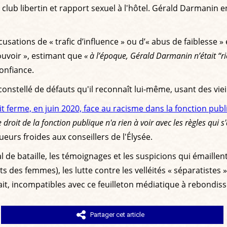
re club libertin et rapport sexuel à l'hôtel. Gérald Darman
sations de « trafic d’influence » ou d’« abus de faiblesse » e
ouvoir », estimant que
« à l’époque, Gérald Darmanin n’était “rie
onfiance.
tellé de défauts qu'il reconnaît lui-même, usant des vieill
it ferme, en juin 2020, face au racisme dans la fonction pub
e droit de la fonction publique n'a rien à voir avec les règles qui 
eurs froides aux conseillers de l'Élysée.
 de bataille, les témoignages et les suspicions qui émaillen
s des femmes), les lutte contre les velléités « séparatiste
fait, incompatibles avec ce feuilleton médiatique à rebondis
Partager cet article