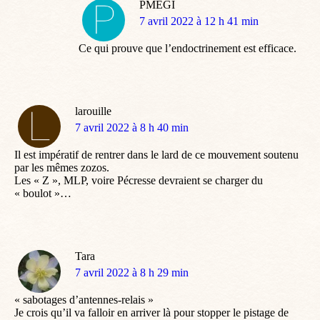
PMEGI
dit
7 avril 2022 à 12 h 41 min
:
Ce qui prouve que l’endoctrinement est efficace.
larouille
dit
7 avril 2022 à 8 h 40 min
:
Il est impératif de rentrer dans le lard de ce mouvement soutenu
par les mêmes zozos.
Les « Z », MLP, voire Pécresse devraient se charger du
« boulot »…
Tara
dit
7 avril 2022 à 8 h 29 min
:
« sabotages d’antennes-relais »
Je crois qu’il va falloir en arriver là pour stopper le pistage de