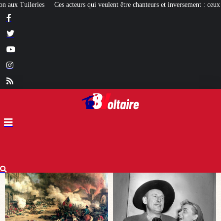
ulent être chanteurs et inversement : ceux qui réussissent et les autres
[EXPO]