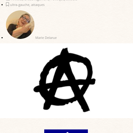
ultra-gauche
,
attaques
Marie Delarue