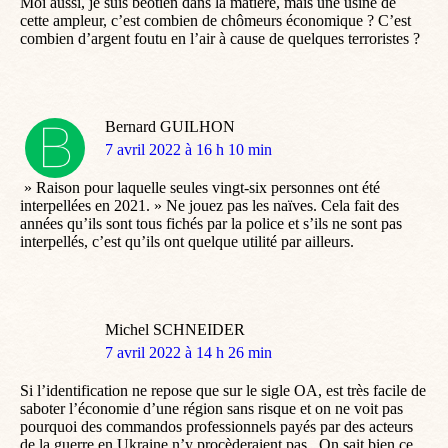
Moi aussi, je suis béotien dans la matière, mais une usine de
cette ampleur, c’est combien de chômeurs économique ? C’est
combien d’argent foutu en l’air à cause de quelques terroristes ?
Bernard GUILHON
dit
7 avril 2022 à 16 h 10 min
:
» Raison pour laquelle seules vingt-six personnes ont été
interpellées en 2021. » Ne jouez pas les naïves. Cela fait des
années qu’ils sont tous fichés par la police et s’ils ne sont pas
interpellés, c’est qu’ils ont quelque utilité par ailleurs.
Michel SCHNEIDER
dit
7 avril 2022 à 14 h 26 min
:
Si l’identification ne repose que sur le sigle OA, est très facile de
saboter l’économie d’une région sans risque et on ne voit pas
pourquoi des commandos professionnels payés par des acteurs
de la guerre en Ukraine n’y procèderaient pas . On sait bien ce