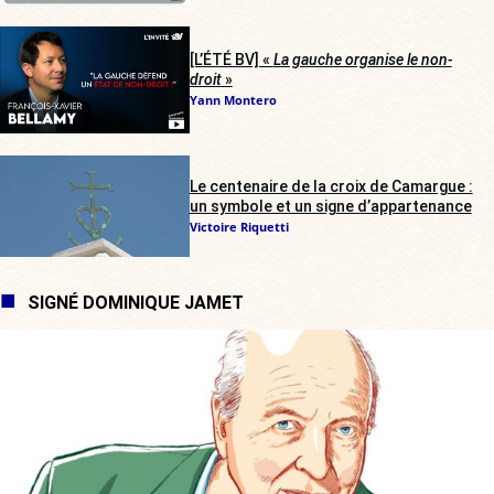
[L’ÉTÉ BV] «
La gauche organise le non-
droit
»
Yann Montero
Le centenaire de la croix de Camargue :
un symbole et un signe d’appartenance
Victoire Riquetti
SIGNÉ DOMINIQUE JAMET