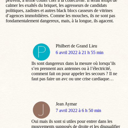
peuvent, à terme coûter cher à la collectivité. Il serait temps de
calmer les exaltés du briquet, les agresseurs de candidats
politiques, zadistes et autres black blocs casseurs de vitrines
d’agences immobilières. Comme les mouches, ils ne sont pas
fondamentalement dangereux, mais, à la longue, ils agacent.
Philbert de Grand Lieu
dit
6 avril 2022 à 21 h 55 min
:
Ils sont dangereux dans la mesure où lorsqu’ils
s’en prennent aux antennes ou à l’électricité,
comment fait on pour appeler les secours ? Il ne
faut pas faire un avc ou une crise cardiaque…
Jean Aymar
dit
7 avril 2022 à 6 h 50 min
:
Oui mais ils sont si utiles pour entrer dans les
mouvements supposés de droite et les disqualifier