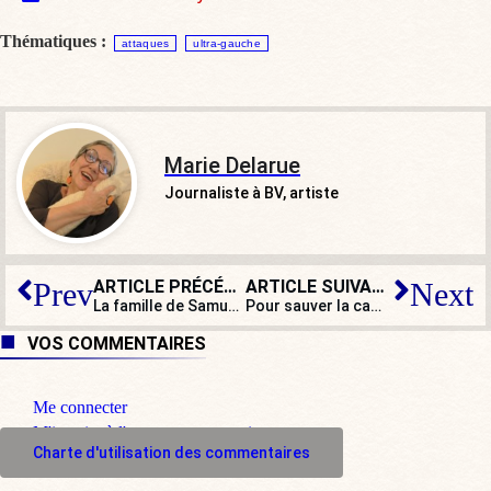
Thématiques :
attaques
ultra-gauche
Marie Delarue
Journaliste à BV, artiste
ARTICLE PRÉCÉDENT
ARTICLE SUIVANT
Prev
Next
La famille de Samuel Paty porte plainte pour « non-assistance à personne en péril et non-empêchement de crime »
Pour sauver la campagne de Valérie Pécresse, une dame de 87 ans saute en parachute. D’autres initiatives ?
VOS COMMENTAIRES
Me connecter
M'inscrire à l'espace commentaire
Charte d'utilisation des commentaires