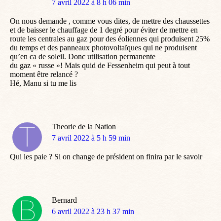
dit
7 avril 2022 à 8 h 06 min
:
On nous demande , comme vous dites, de mettre des chaussettes
et de baisser le chauffage de 1 degré pour éviter de mettre en
route les centrales au gaz pour des éoliennes qui produisent 25%
du temps et des panneaux photovoltaïques qui ne produisent
qu’en ca de soleil. Donc utilisation permanente
du gaz « russe »! Mais quid de Fessenheim qui peut à tout
moment être relancé ?
Hé, Manu si tu me lis
Theorie de la Nation
dit
7 avril 2022 à 5 h 59 min
:
Qui les paie ? Si on change de président on finira par le savoir
Bernard
dit
6 avril 2022 à 23 h 37 min
: