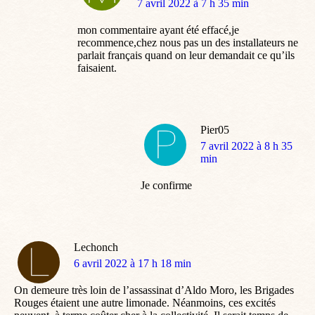
dit
7 avril 2022 à 7 h 35 min
:
mon commentaire ayant été effacé,je
recommence,chez nous pas un des installateurs ne
parlait français quand on leur demandait ce qu’ils
faisaient.
Pier05
dit
7 avril 2022 à 8 h 35
:
min
Je confirme
Lechonch
dit
6 avril 2022 à 17 h 18 min
:
On demeure très loin de l’assassinat d’Aldo Moro, les Brigades
Rouges étaient une autre limonade. Néanmoins, ces excités