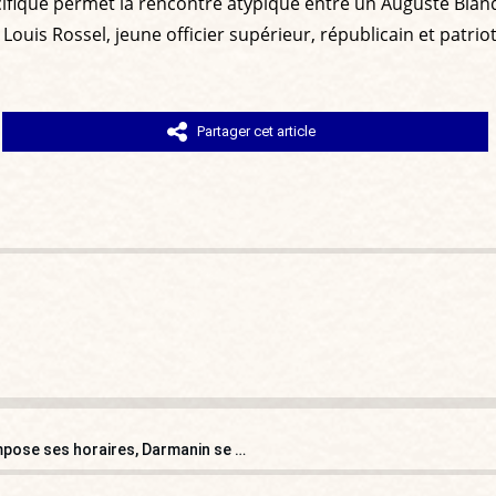
écifique permet la rencontre atypique entre un Auguste Blanq
n Louis Rossel, jeune officier supérieur, républicain et patrio
Partager cet article
Département du Tarn, université de Nice : le ramadan impose ses horaires, Darmanin se couche mais ça ne passe pas !