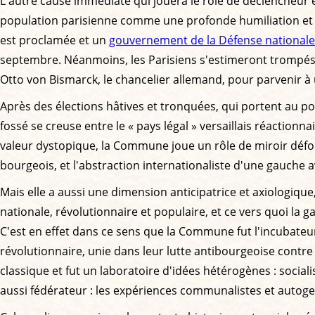
L'autre cause immédiate qui jouera le rôle de déclencheur e
population parisienne comme une profonde humiliation et un 
est proclamée et un
gouvernement de la Défense nationale
septembre. Néanmoins, les Parisiens s'estimeront trompés
Otto von Bismarck, le chancelier allemand, pour parvenir à u
Après des élections hâtives et tronquées, qui portent au po
fossé se creuse entre le « pays légal » versaillais réaction
valeur dystopique, la Commune joue un rôle de miroir déform
bourgeois, et l'abstraction internationaliste d'une gauche
Mais elle a aussi une dimension anticipatrice et axiologique
nationale, révolutionnaire et populaire, et ce vers quoi la 
C'est en effet dans ce sens que la Commune fut l'incubateu
révolutionnaire, unie dans leur lutte antibourgeoise contre 
classique et fut un laboratoire d'idées hétérogènes : soci
aussi fédérateur : les expériences communalistes et autog