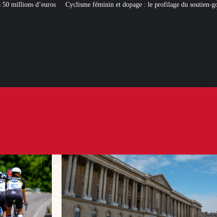
isme féminin et dopage : le profilage du soutien-gorge en question
[L’ÉTÉ B