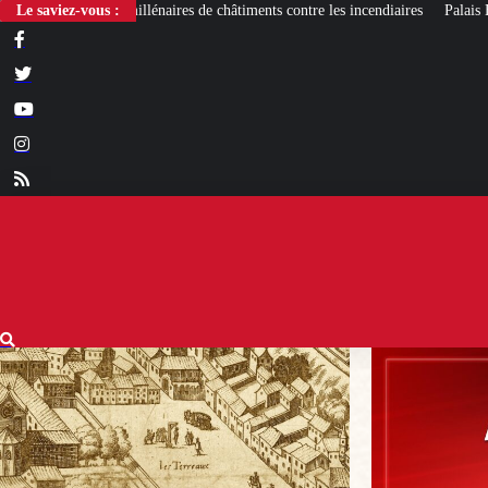
res de châtiments contre les incendiaires
Le saviez-vous :
Palais Bourbon : des élus RN deman