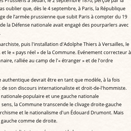
les Prussiens à Sedan, le 2 septembre 1870, perçue par la
s oublier que, dès le 4 septembre, à Paris, la République
iège de l’armée prussienne que subit Paris à compter du 19
e la Défense nationale avait engagé des pourparlers avec
.
iste, puis l'installation d'Adolphe Thiers à Versailles, le
re, et le « pays réel » de la Commune. Evénement correcteur à
re, ralliée au camp de l'« étranger » et de l'ordre
e authentique devrait être en tant que modèle, à la fois
 de son discours internationaliste et droit-de-l'hommiste.
t nationale-populaire et une gauche nationale
n ce sens, la Commune transcende le clivage droite-gauche
narchisme et le nationalisme d'un Édouard Drumont. Mais
de gauche comme de droite.