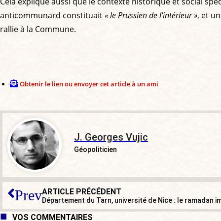
Cela explique aussi que le contexte historique et social sp
anticommunard constituait
« le Prussien de l'intérieur »
, et u
rallie à la Commune.
Obtenir le lien ou envoyer cet article à un ami
J. Georges Vujic
Géopoliticien
ARTICLE PRÉCÉDENT
Prev
VOS COMMENTAIRES