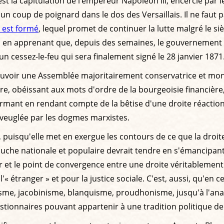
st la capitulation de l’empereur Napoléon III, encerclé par 
coup de poignard dans le dos des Versaillais. Il ne faut pa
 est formé
, lequel promet de continuer la lutte malgré le s
 en apprenant que, depuis des semaines, le gouvernement d
n cessez-le-feu qui sera finalement signé le 28 janvier 1871
uvoir une Assemblée majoritairement conservatrice et monarch
naire, obéissant aux mots d'ordre de la bourgeoisie financiè
ant en rendant compte de la bêtise d'une droite réactionnai
 aveuglée par les dogmes marxistes.
, puisqu'elle met en exergue les contours de ce que la droit
gauche nationale et populaire devrait tendre en s'émancipant
r et le point de convergence entre une droite véritablemen
l'« étranger » et pour la justice sociale. C'est, aussi, qu'e
alisme, jacobinisme, blanquisme, proudhonisme, jusqu'à l'a
estionnaires pouvant appartenir à une tradition politique 