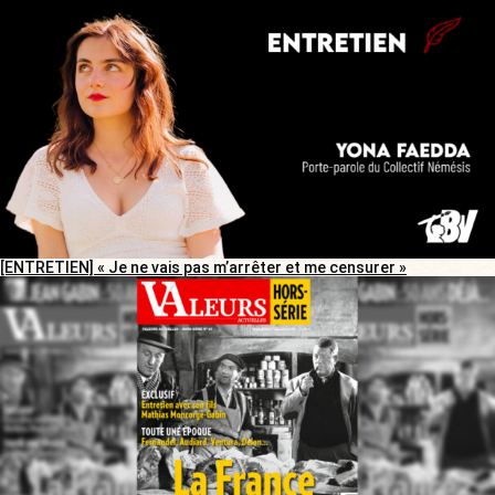
[ENTRETIEN] « Je ne vais pas m’arrêter et me censurer »