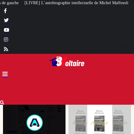
hie intellectuelle de Michel Maffesoli
Pour regagner son influence en Afri