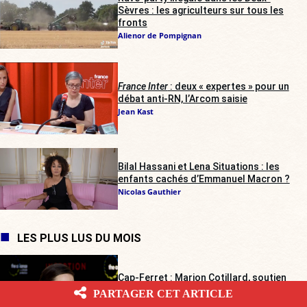
Sèvres : les agriculteurs sur tous les
fronts
Alienor de Pompignan
France Inter
: deux « expertes » pour un
débat anti-RN, l’Arcom saisie
Jean Kast
Bilal Hassani et Lena Situations : les
enfants cachés d’Emmanuel Macron ?
Nicolas Gauthier
LES PLUS LUS DU MOIS
Cap-Ferret : Marion Cotillard, soutien
des Soulèvements de la Terre,
PARTAGER CET ARTICLE
secourue par les agriculteurs