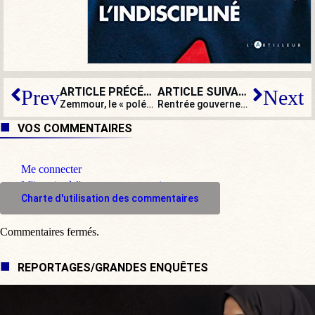
ARTICLE PRÉCÉDENT
ARTICLE SUIVANT
Prev
Next
Zemmour, le « polémiste » qui bouscule le jeu présidentiel
Rentrée gouvernementale : quand Emmanuel Macron bat en retraite sur la réforme des retraites et sur le reste…
VOS COMMENTAIRES
Me connecter
M'inscrire à l'espace commentaire
Charte d'utilisation des commentaires
Commentaires fermés.
REPORTAGES/GRANDES ENQUÊTES