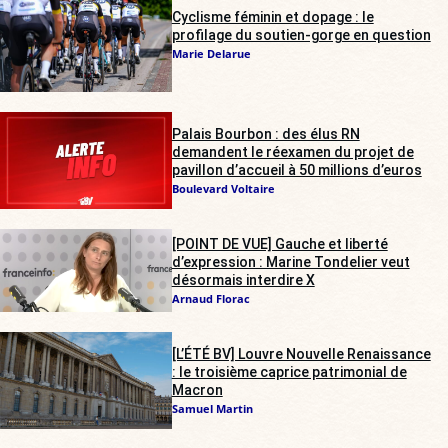
Cyclisme féminin et dopage : le
profilage du soutien-gorge en question
Marie Delarue
Palais Bourbon : des élus RN
demandent le réexamen du projet de
pavillon d’accueil à 50 millions d’euros
Boulevard Voltaire
[POINT DE VUE] Gauche et liberté
d’expression : Marine Tondelier veut
désormais interdire X
Arnaud Florac
[L’ÉTÉ BV] Louvre Nouvelle Renaissance
: le troisième caprice patrimonial de
Macron
Samuel Martin