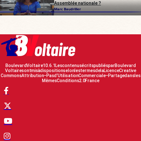
Assemblée nationale ?
Marc Baudriller
Boulevard Voltaire 10.6.1 Les contenus écrits publiés par Boulevard
Voltaire sont mis à disposition selon les termes de la Licence Creative
Commons Attribution – Pas d’Utilisation Commerciale – Partage dans les
Mêmes Conditions 2.0 France