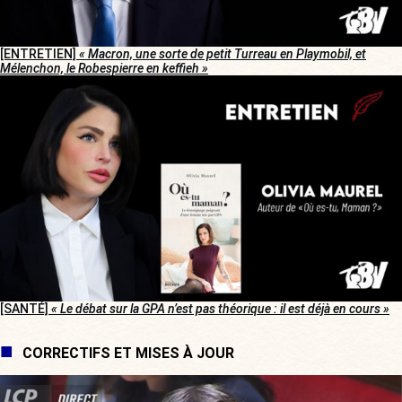
[ENTRETIEN]
« Macron, une sorte de petit Turreau en Playmobil, et
Mélenchon, le Robespierre en keffieh »
[SANTÉ]
« Le débat sur la GPA n’est pas théorique : il est déjà en cours »
CORRECTIFS ET MISES À JOUR