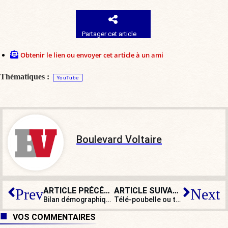
Partager cet article
Obtenir le lien ou envoyer cet article à un ami
Thématiques :
YouTube
Boulevard Voltaire
ARTICLE PRÉCÉDENT
ARTICLE SUIVANT
Prev
Next
Bilan démographique INSEE : la natalité au plus bas depuis 1946
Télé-poubelle ou télé-vérité : que reproche-t-on à Cyril Hanouna ?
VOS COMMENTAIRES