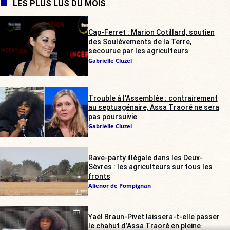
LES PLUS LUS DU MOIS
Cap-Ferret : Marion Cotillard, soutien
des Soulèvements de la Terre,
secourue par les agriculteurs
Gabrielle Cluzel
Trouble à l’Assemblée : contrairement
au septuagénaire, Assa Traoré ne sera
pas poursuivie
Gabrielle Cluzel
Rave-party illégale dans les Deux-
Sèvres : les agriculteurs sur tous les
fronts
Alienor de Pompignan
Yaël Braun-Pivet laissera-t-elle passer
le chahut d’Assa Traoré en pleine