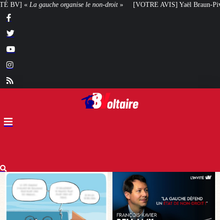
n-droit
»
[VOTRE AVIS] Yaël Braun-Pivet doit-elle renoncer à son projet arc