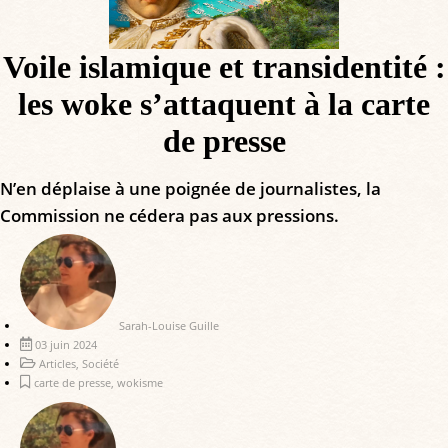
Voile islamique et transidentité :
les woke s’attaquent à la carte
de presse
N’en déplaise à une poignée de journalistes, la
Commission ne cédera pas aux pressions.
Sarah-Louise Guille
03 juin 2024
Articles
,
Société
carte de presse
,
wokisme