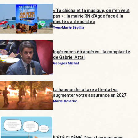
« Ta chicha et ta musique, on n’en veut
pas » : la mairie RN d’Agde face à la
meute « antiraciste »
Yves-Marie Sévillia
Ingérences étrangères : la complainte
de Gabriel Attal
Georges Michel
La hausse de la taxe attentat va
augmenter votre assurance en 2027
Marie Delarue
[L’ÉTÉ D’IXÈNE] Départ en vacances