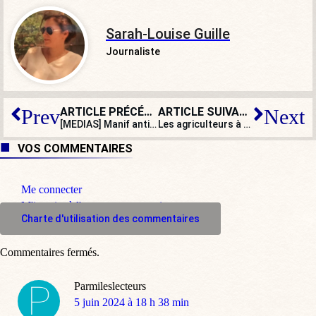
Sarah-Louise Guille
Journaliste
ARTICLE PRÉCÉDENT
ARTICLE SUIVANT
Prev
Next
[MEDIAS] Manif anti-Israël devant TF1 : l’incroyable connivence médiatique
Les agriculteurs à nouveau en colère : Attal et Macron n’ont rien réglé
VOS COMMENTAIRES
Me connecter
M'inscrire à l'espace commentaire
Charte d'utilisation des commentaires
Commentaires fermés.
Parmileslecteurs
dit
5 juin 2024 à 18 h 38 min
: