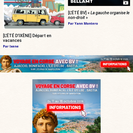
[L’ÉTÉ BV] «
La gauche organise le
non-droit
»
Par
Yann Montero
[L’ÉTÉ D’IXÈNE] Départ en
vacances
Par
Ixene