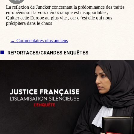
:
La reflexion de Juncker concernant la prédominance des traités
européens sur la voix démocratique est insupportable ;
Quitter cette Europe au plus vite , car c ‘est elle qui nous
précipitera dans le chaos
Navigation de commentaire
← Commentaires plus anciens
REPORTAGES/GRANDES ENQUÊTES