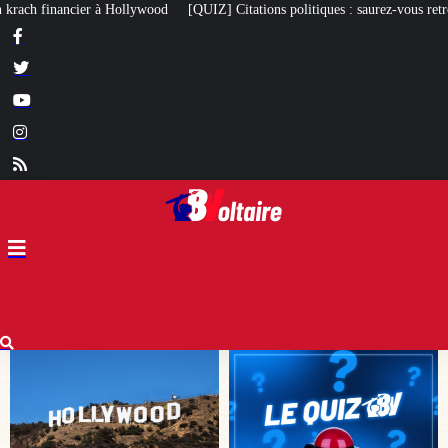
UIZ] Citations politiques : saurez-vous retrouver qui a dit quoi ?
À 97 ans, 