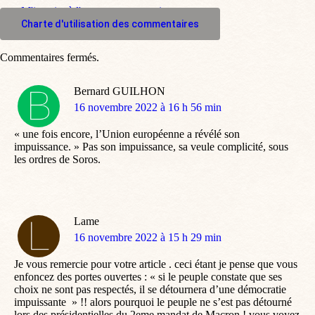
M'inscrire à l'espace commentaire
Charte d'utilisation des commentaires
Commentaires fermés.
Bernard GUILHON
dit
16 novembre 2022 à 16 h 56 min
:
« une fois encore, l’Union européenne a révélé son
impuissance. » Pas son impuissance, sa veule complicité, sous
les ordres de Soros.
Lame
dit
16 novembre 2022 à 15 h 29 min
:
Je vous remercie pour votre article . ceci étant je pense que vous
enfoncez des portes ouvertes : « si le peuple constate que ses
choix ne sont pas respectés, il se détournera d’une démocratie
impuissante » !! alors pourquoi le peuple ne s’est pas détourné
lors des présidentielles du 2eme mandat de Macron ! vous voyez