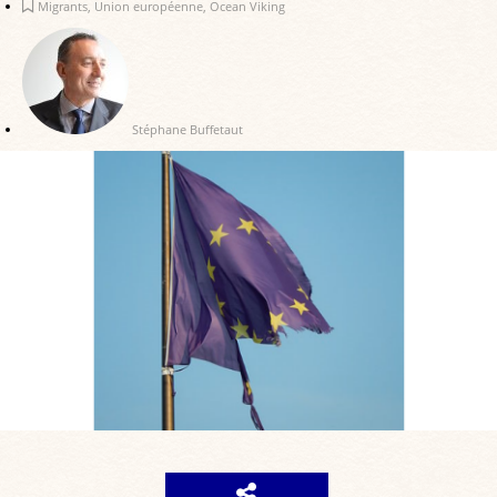
Migrants
,
Union européenne
,
Ocean Viking
Stéphane Buffetaut