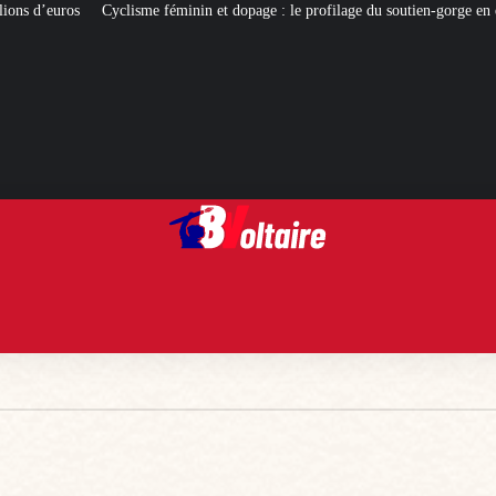
éminin et dopage : le profilage du soutien-gorge en question
[L’ÉTÉ BV] Lou