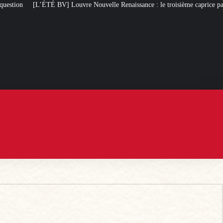
vre Nouvelle Renaissance : le troisième caprice patrimonial de Macron
De 