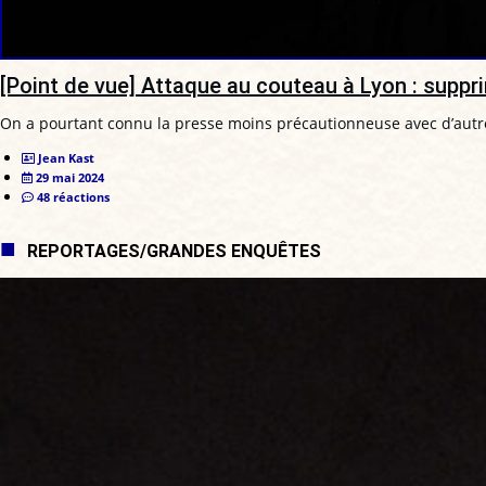
[Point de vue] Attaque au couteau à Lyon : suppri
On a pourtant connu la presse moins précautionneuse avec d’autr
Jean Kast
29 mai 2024
48 réactions
REPORTAGES/GRANDES ENQUÊTES