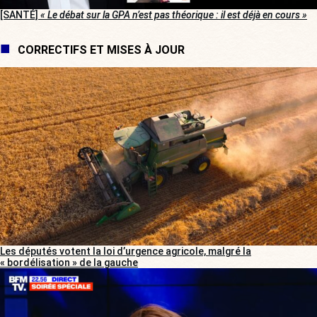
[SANTÉ]
« Le débat sur la GPA n’est pas théorique : il est déjà en cours »
CORRECTIFS ET MISES À JOUR
Les députés votent la loi d’urgence agricole, malgré la
« bordélisation » de la gauche