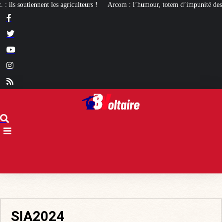
ulteurs !
Arcom : l’humour, totem d’impunité des médias de gauche
La mo
SIA2024