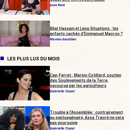
Jean Kast
Bilal Hassani et Lena Situations : les
enfants cachés d’Emmanuel Macron ?
Nicolas Gauthier
LES PLUS LUS DU MOIS
Cap-Ferret : Marion Cotillard, soutien
des Soulèvements de la Terre,
secourue par les agriculteurs
Gabrielle Cluzel
Trouble à l’Assemblée : contrairement
au septuagénaire, Assa Traoré ne sera
pas poursuivie
Gabrielle Cluzel