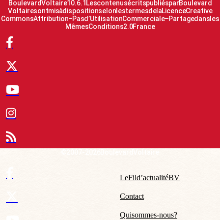
Boulevard Voltaire 10.6.1 Les contenus écrits publiés par Boulevard
Voltaire sont mis à disposition selon les termes de la Licence Creative
Commons Attribution – Pas d’Utilisation Commerciale – Partage dans les
Mêmes Conditions 2.0 France
© 2007-2026 Boulevard Voltaire
Le Fil d’actualité BV
Contact
Qui sommes-nous ?