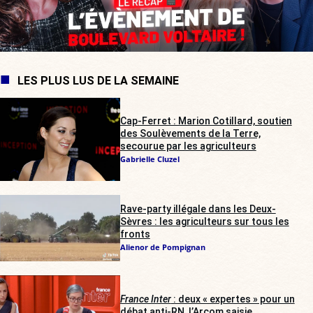
LES PLUS LUS DE LA SEMAINE
Cap-Ferret : Marion Cotillard, soutien
des Soulèvements de la Terre,
secourue par les agriculteurs
Gabrielle Cluzel
Rave-party illégale dans les Deux-
Sèvres : les agriculteurs sur tous les
fronts
Alienor de Pompignan
France Inter
: deux « expertes » pour un
débat anti-RN, l’Arcom saisie