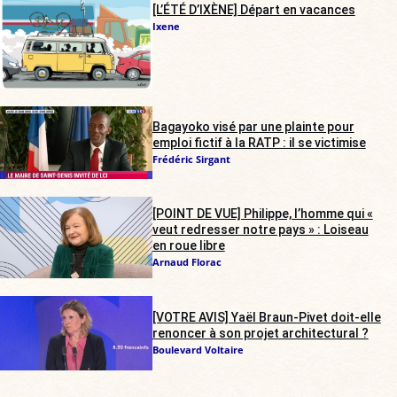
[L’ÉTÉ D’IXÈNE] Départ en vacances
Ixene
Bagayoko visé par une plainte pour
emploi fictif à la RATP : il se victimise
Frédéric Sirgant
[POINT DE VUE] Philippe, l’homme qui «
veut redresser notre pays » : Loiseau
en roue libre
Arnaud Florac
[VOTRE AVIS] Yaël Braun-Pivet doit-elle
renoncer à son projet architectural ?
Boulevard Voltaire