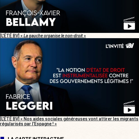
[L’ÉTÉ BV] «
La gauche organise le non-droit
»
[L’ÉTÉ BV] « Nos aides sociales généreuses vont attirer les migrants
régularisés par l’Espagne ! »