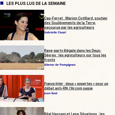
LES PLUS LUS DE LA SEMAINE
Cap-Ferret : Marion Cotillard, soutien
des Soulèvements de la Terre,
secourue par les agriculteurs
Gabrielle Cluzel
Rave-party illégale dans les Deux-
Sèvres : les agriculteurs sur tous les
fronts
Alienor de Pompignan
France Inter
: deux « expertes » pour un
débat anti-RN, l’Arcom saisie
Jean Kast
Bilal Hassani et Lena Situations : les