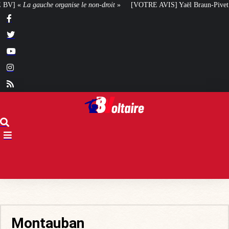
e le non-droit
»
[VOTRE AVIS] Yaël Braun-Pivet doit-elle renoncer à son pro
Montauban