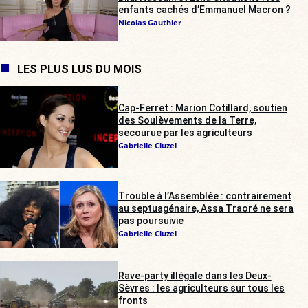
enfants cachés d’Emmanuel Macron ?
Nicolas Gauthier
LES PLUS LUS DU MOIS
Cap-Ferret : Marion Cotillard, soutien
des Soulèvements de la Terre,
secourue par les agriculteurs
Gabrielle Cluzel
Trouble à l’Assemblée : contrairement
au septuagénaire, Assa Traoré ne sera
pas poursuivie
Gabrielle Cluzel
Rave-party illégale dans les Deux-
Sèvres : les agriculteurs sur tous les
fronts