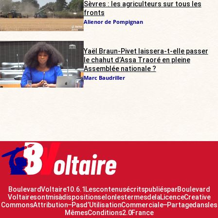
Sèvres : les agriculteurs sur tous les
fronts
Alienor de Pompignan
Yaël Braun-Pivet laissera-t-elle passer
le chahut d’Assa Traoré en pleine
Assemblée nationale ?
Marc Baudriller
Boulevard Voltaire 10.6.1 Les contenus écrits publiés par Boulevard
Voltaire sont mis à disposition selon les termes de la Licence Creative
Commons Attribution – Pas d’Utilisation Commerciale – Partage dans les
Mêmes Conditions 2.0 France