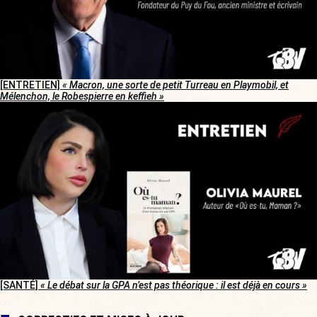
[ENTRETIEN]
« Macron, une sorte de petit Turreau en Playmobil, et
Mélenchon, le Robespierre en keffieh »
[SANTÉ]
« Le débat sur la GPA n’est pas théorique : il est déjà en cours »