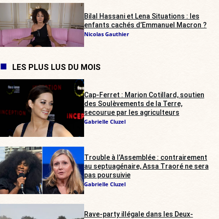
Bilal Hassani et Lena Situations : les
enfants cachés d’Emmanuel Macron ?
Nicolas Gauthier
LES PLUS LUS DU MOIS
Cap-Ferret : Marion Cotillard, soutien
des Soulèvements de la Terre,
secourue par les agriculteurs
Gabrielle Cluzel
Trouble à l’Assemblée : contrairement
au septuagénaire, Assa Traoré ne sera
pas poursuivie
Gabrielle Cluzel
Rave-party illégale dans les Deux-