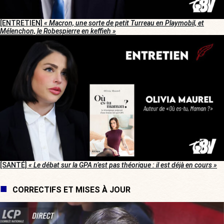
[ENTRETIEN]
« Macron, une sorte de petit Turreau en Playmobil, et
Mélenchon, le Robespierre en keffieh »
[SANTÉ]
« Le débat sur la GPA n’est pas théorique : il est déjà en cours »
CORRECTIFS ET MISES À JOUR