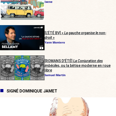
Ixene
[L’ÉTÉ BV] «
La gauche organise le non-
droit
»
Yann Montero
[ROMANS D’ÉTÉ]
La Conjuration des
imbéciles
, ou la bêtise moderne en roue
libre
Samuel Martin
SIGNÉ DOMINIQUE JAMET