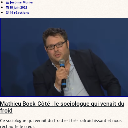
Jérôme Munier
18 juin 2022
19 réactions
Mathieu Bock-Côté : le sociologue qui venait du
froid
Ce sociologue qui venait du froid est très rafraîchissant et nous
réchauffe le cœur.