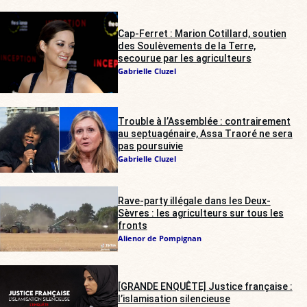
Cap-Ferret : Marion Cotillard, soutien
des Soulèvements de la Terre,
secourue par les agriculteurs
Gabrielle Cluzel
Trouble à l’Assemblée : contrairement
au septuagénaire, Assa Traoré ne sera
pas poursuivie
Gabrielle Cluzel
Rave-party illégale dans les Deux-
Sèvres : les agriculteurs sur tous les
fronts
Alienor de Pompignan
[GRANDE ENQUÊTE] Justice française :
l’islamisation silencieuse