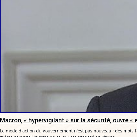
Macron, « hypervigilant » sur la sécurité, ouvre
Le mode d'action du gouvernement n'est pas nouveau : des mots fe