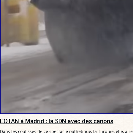
L’OTAN à Madrid : la SDN avec des canons
Dans les coulisses de ce spectacle pathétique, la Turquie, elle, a r