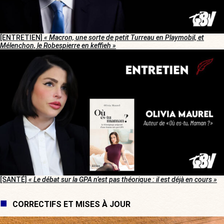
[ENTRETIEN]
« Macron, une sorte de petit Turreau en Playmobil, et
Mélenchon, le Robespierre en keffieh »
[SANTÉ]
« Le débat sur la GPA n’est pas théorique : il est déjà en cours »
CORRECTIFS ET MISES À JOUR