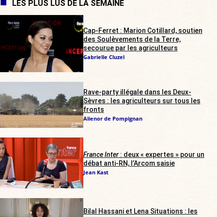
LES PLUS LUS DE LA SEMAINE
Cap-Ferret : Marion Cotillard, soutien
des Soulèvements de la Terre,
secourue par les agriculteurs
Gabrielle Cluzel
Rave-party illégale dans les Deux-
Sèvres : les agriculteurs sur tous les
fronts
Alienor de Pompignan
France Inter
: deux « expertes » pour un
débat anti-RN, l’Arcom saisie
Jean Kast
Bilal Hassani et Lena Situations : les