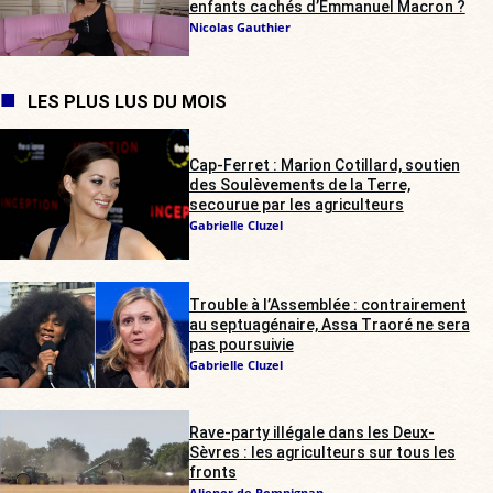
enfants cachés d’Emmanuel Macron ?
Nicolas Gauthier
LES PLUS LUS DU MOIS
Cap-Ferret : Marion Cotillard, soutien
des Soulèvements de la Terre,
secourue par les agriculteurs
Gabrielle Cluzel
Trouble à l’Assemblée : contrairement
au septuagénaire, Assa Traoré ne sera
pas poursuivie
Gabrielle Cluzel
Rave-party illégale dans les Deux-
Sèvres : les agriculteurs sur tous les
fronts
Alienor de Pompignan