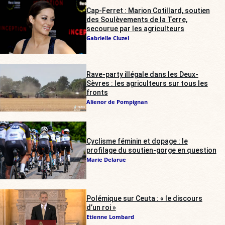
Cap-Ferret : Marion Cotillard, soutien
des Soulèvements de la Terre,
secourue par les agriculteurs
Gabrielle Cluzel
Rave-party illégale dans les Deux-
Sèvres : les agriculteurs sur tous les
fronts
Alienor de Pompignan
Cyclisme féminin et dopage : le
profilage du soutien-gorge en question
Marie Delarue
Polémique sur Ceuta : « le discours
d’un roi »
Etienne Lombard