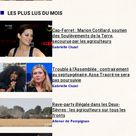
LES PLUS LUS DU MOIS
Cap-Ferret : Marion Cotillard, soutien
des Soulèvements de la Terre,
secourue par les agriculteurs
Gabrielle Cluzel
Trouble à l’Assemblée : contrairement
au septuagénaire, Assa Traoré ne sera
pas poursuivie
Gabrielle Cluzel
Rave-party illégale dans les Deux-
Sèvres : les agriculteurs sur tous les
fronts
Alienor de Pompignan