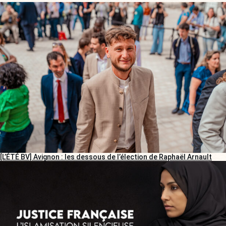
[L’ÉTÉ BV] Avignon : les dessous de l’élection de Raphaël Arnault