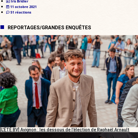
Iris Bridier
11 octobre 2021
51 réactions
REPORTAGES/GRANDES ENQUÊTES
[L’ÉTÉ BV] Avignon : les dessous de l’élection de Raphaël Arnault