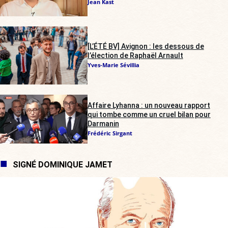
Jean Kast
[L’ÉTÉ BV] Avignon : les dessous de
l’élection de Raphaël Arnault
Yves-Marie Sévillia
Affaire Lyhanna : un nouveau rapport
qui tombe comme un cruel bilan pour
Darmanin
Frédéric Sirgant
SIGNÉ DOMINIQUE JAMET