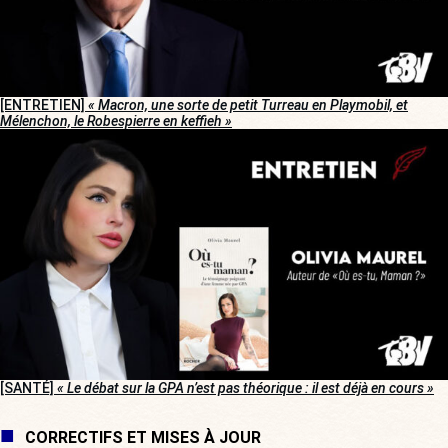
[ENTRETIEN]
« Macron, une sorte de petit Turreau en Playmobil, et
Mélenchon, le Robespierre en keffieh »
[SANTÉ]
« Le débat sur la GPA n’est pas théorique : il est déjà en cours »
CORRECTIFS ET MISES À JOUR