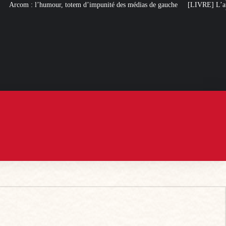
impunité des médias de gauche
[LIVRE] L’autobiographie intellectuelle de 