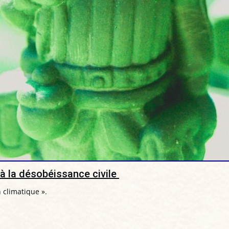
n à la désobéissance civile
 climatique ».