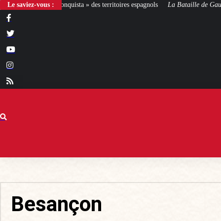
ta » des territoires espagnols
Le saviez-vous :
La Bataille de Gaulle
: après le film, les livre
Besançon