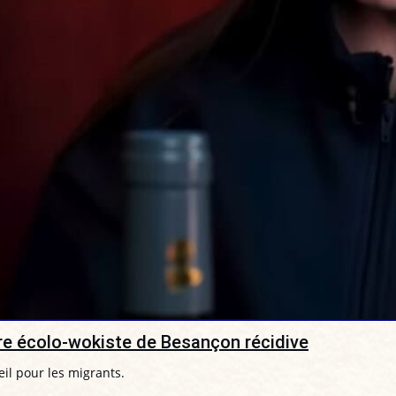
aire écolo-wokiste de Besançon récidive
il pour les migrants.