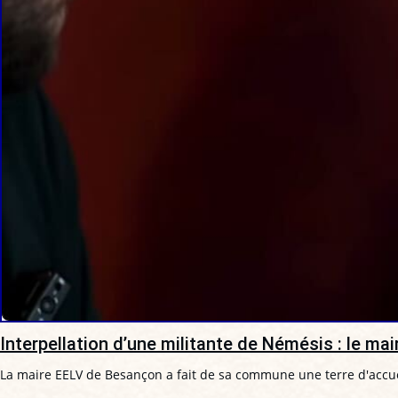
Interpellation d’une militante de Némésis : le m
La maire EELV de Besançon a fait de sa commune une terre d'accue