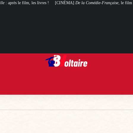
s !
[CINÉMA]
De la Comédie-Française
, le film de troupe qui ne manque p