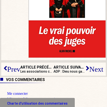
ARTICLE PRÉCÉDENT
ARTICLE SUIVANT
Prev
Next
Les associations craignent qu’un grand nombre de migrants ne soient renvoyés à la rue le 31 mars
ADP : Dieu nous garde des énarques !
VOS COMMENTAIRES
Me connecter
M'inscrire à l'espace commentaire
Charte d'utilisation des commentaires