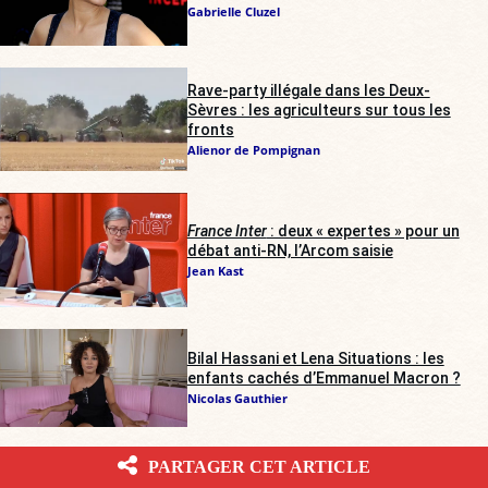
Gabrielle Cluzel
Rave-party illégale dans les Deux-
Sèvres : les agriculteurs sur tous les
fronts
Alienor de Pompignan
France Inter
: deux « expertes » pour un
débat anti-RN, l’Arcom saisie
Jean Kast
Bilal Hassani et Lena Situations : les
enfants cachés d’Emmanuel Macron ?
Nicolas Gauthier
PARTAGER CET ARTICLE
LES PLUS LUS DU MOIS