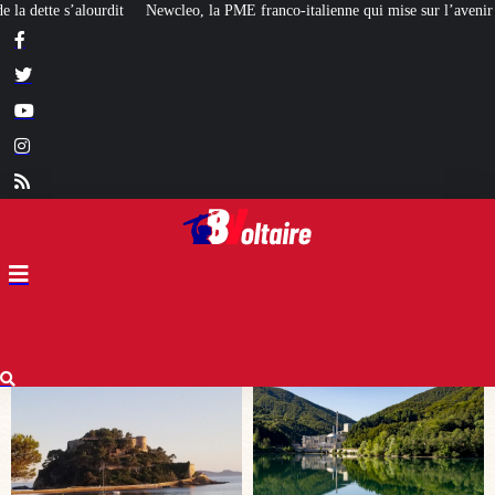
E franco-italienne qui mise sur l’avenir du « mini nucléaire »
Face aux cri