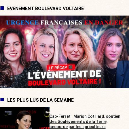
ÉVÉNEMENT BOULEVARD VOLTAIRE
LES PLUS LUS DE LA SEMAINE
Cap-Ferret : Marion Cotillard, soutien
des Soulèvements de la Terre,
secourue par les agriculteurs