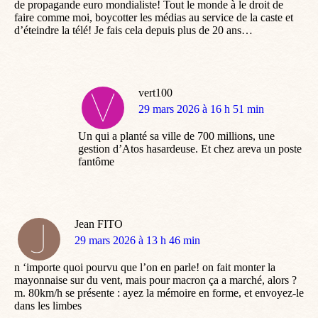
de propagande euro mondialiste! Tout le monde à le droit de
faire comme moi, boycotter les médias au service de la caste et
d’éteindre la télé! Je fais cela depuis plus de 20 ans…
vert100
dit
29 mars 2026 à 16 h 51 min
:
Un qui a planté sa ville de 700 millions, une
gestion d’Atos hasardeuse. Et chez areva un poste
fantôme
Jean FITO
dit
29 mars 2026 à 13 h 46 min
:
n ‘importe quoi pourvu que l’on en parle! on fait monter la
mayonnaise sur du vent, mais pour macron ça a marché, alors ?
m. 80km/h se présente : ayez la mémoire en forme, et envoyez-le
dans les limbes