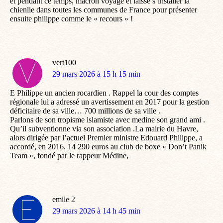
et pendant ce temps, macron voyage et laisse s’installer la
chienlie dans toutes les communes de France pour présenter
ensuite philippe comme le « recours » !
vert100
dit
29 mars 2026 à 15 h 15 min
:
E Philippe un ancien rocardien . Rappel la cour des comptes
régionale lui a adressé un avertissement en 2017 pour la gestion
déficitaire de sa ville… 700 millions de sa ville .
Parlons de son tropisme islamiste avec medine son grand ami .
Qu’il subventionne via son association .La mairie du Havre,
alors dirigée par l’actuel Premier ministre Edouard Philippe, a
accordé, en 2016, 14 290 euros au club de boxe « Don’t Panik
Team », fondé par le rappeur Médine,
emile 2
dit
29 mars 2026 à 14 h 45 min
: