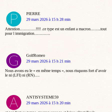
PIERRE
dit
29 mars 2026 à 15 h 28 min
:
Attention…………!!!! .ce type est un enfant a macron……..tout
pour l immigration…………
GolfRomeo
dit
29 mars 2026 à 15 h 21 min
:
Nous avons eu le « en même temps », nous risquons fort d’avoir
le ni (LFI) ni (RN)….
ANTISYSTEME59
dit
29 mars 2026 à 15 h 20 min
: