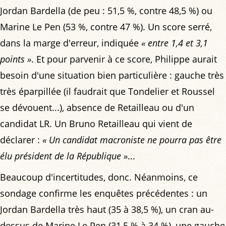
Jordan Bardella (de peu : 51,5 %, contre 48,5 %) ou
Marine Le Pen (53 %, contre 47 %). Un score serré,
dans la marge d'erreur, indiquée
« entre 1,4 et 3,1
points »
. Et pour parvenir à ce score, Philippe aurait
besoin d'une situation bien particulière : gauche très
très éparpillée (il faudrait que Tondelier et Roussel
se dévouent...), absence de Retailleau ou d'un
candidat LR. Un Bruno Retailleau qui vient de
déclarer :
« Un candidat macroniste ne pourra pas être
élu président de la République »
...
Beaucoup d'incertitudes, donc. Néanmoins, ce
sondage confirme les enquêtes précédentes : un
Jordan Bardella très haut (35 à 38,5 %), un cran au-
dessus de Marine Le Pen (31,5 % à 34 %), une gauche