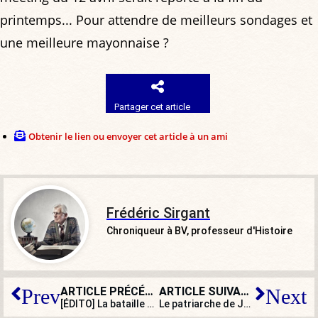
printemps... Pour attendre de meilleurs sondages et
une meilleure mayonnaise ?
Partager cet article
Obtenir le lien ou envoyer cet article à un ami
Frédéric Sirgant
Chroniqueur à BV, professeur d'Histoire
ARTICLE PRÉCÉDENT
ARTICLE SUIVANT
Prev
Next
[ÉDITO] La bataille des intercos est lancée : un rude combat s’annonce pour le RN
Le patriarche de Jérusalem interdit d’accès au Saint-Sépulcre : tollé international