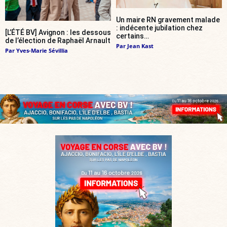
Un maire RN gravement malade
: indécente jubilation chez
[L’ÉTÉ BV] Avignon : les dessous
certains…
de l’élection de Raphaël Arnault
Par
Jean Kast
Par
Yves-Marie Sévillia