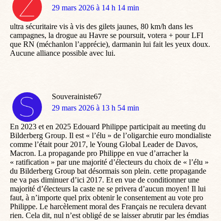
dit
29 mars 2026 à 14 h 14 min
:
ultra sécuritaire vis à vis des gilets jaunes, 80 km/h dans les
campagnes, la drogue au Havre se poursuit, votera + pour LFI
que RN (méchanlon l’apprécie), darmanin lui fait les yeux doux.
Aucune alliance possible avec lui.
Souverainiste67
dit
29 mars 2026 à 13 h 54 min
:
En 2023 et en 2025 Edouard Philippe participait au meeting du
Bilderberg Group. Il est « l’élu » de l’oligarchie euro mondialiste
comme l’était pour 2017, le Young Global Leader de Davos,
Macron. La propagande pro Philippe en vue d’arracher la
« ratification » par une majorité d’électeurs du choix de « l’élu »
du Bilderberg Group bat désormais son plein. cette propagande
ne va pas diminuer d’ici 2017. Et en vue de conditionner une
majorité d’électeurs la caste ne se privera d’aucun moyen! Il lui
faut, à n’importe quel prix obtenir le consentement au vote pro
Philippe. Le harcèlement moral des Français ne reculera devant
rien. Cela dit, nul n’est obligé de se laisser abrutir par les émdias