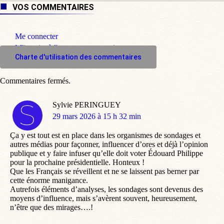
VOS COMMENTAIRES
Me connecter
M'inscrire à l'espace commentaire
Charte d'utilisation des commentaires
Commentaires fermés.
Sylvie PERINGUEY
dit
29 mars 2026 à 15 h 32 min
:
Ça y est tout est en place dans les organismes de sondages et
autres médias pour façonner, influencer d’ores et déjà l’opinion
publique et y faire infuser qu’elle doit voter Édouard Philippe
pour la prochaine présidentielle. Honteux !
Que les Français se réveillent et ne se laissent pas berner par
cette énorme manigance.
Autrefois éléments d’analyses, les sondages sont devenus des
moyens d’influence, mais s’avèrent souvent, heureusement,
n’être que des mirages….!