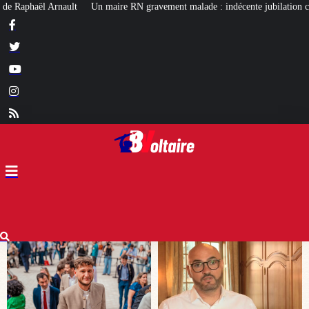
avement malade : indécente jubilation chez certains…
Affaire Lyhanna : u