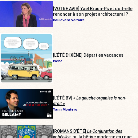
[VOTRE AVIS] Yaël Braun-Pivet doit-elle
renoncer à son projet architectural ?
Boulevard Voltaire
[L’ÉTÉ D’IXÈNE] Départ en vacances
Ixene
[L’ÉTÉ BV] «
La gauche organise le non-
droit
»
Yann Montero
[ROMANS D’ÉTÉ]
La Conjuration des
imbéciles
, ou la bêtise moderne en roue