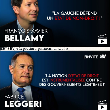
[L’ÉTÉ BV] «
La gauche organise le non-droit
»