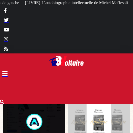
hie intellectuelle de Michel Maffesoli
Pour regagner son influence en Afri