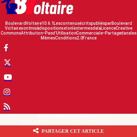
Boulevard Voltaire 10.6.1 Les contenus écrits publiés par Boulevard
Voltaire sont mis à disposition selon les termes de la Licence Creative
Commons Attribution – Pas d’Utilisation Commerciale – Partage dans les
Mêmes Conditions 2.0 France
© 2007-2026 Boulevard Voltaire
PARTAGER CET ARTICLE
Le Fil d’actualité BV