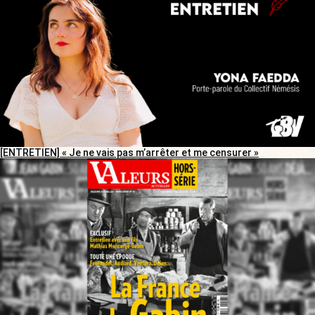
[ENTRETIEN] « Je ne vais pas m’arrêter et me censurer »