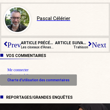
Pascal Célérier
ARTICLE PRÉCÉDENT
ARTICLE SUIVANT
Prev
Next
Les ciseaux d’Anastasie traquent les croix partout
Trahison
VOS COMMENTAIRES
Me connecter
M'inscrire à l'espace commentaire
Charte d'utilisation des commentaires
REPORTAGES/GRANDES ENQUÊTES