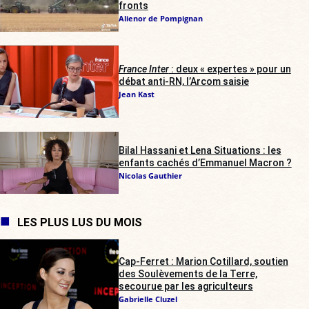
fronts
Alienor de Pompignan
France Inter
: deux « expertes » pour un
débat anti-RN, l’Arcom saisie
Jean Kast
Bilal Hassani et Lena Situations : les
enfants cachés d’Emmanuel Macron ?
Nicolas Gauthier
LES PLUS LUS DU MOIS
Cap-Ferret : Marion Cotillard, soutien
des Soulèvements de la Terre,
secourue par les agriculteurs
Gabrielle Cluzel