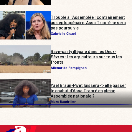
Trouble à l’Assemblée : contrairement
au septuagénaire, Assa Traoré ne sera
pas poursuivie
Gabrielle Cluzel
Rave-party illégale dans les Deux-
Sèvres : les agriculteurs sur tous les
fronts
Alienor de Pompignan
Yaël Braun-Pivet laissera-t-elle passer
le chahut d’Assa Traoré en pleine
Assemblée nationale ?
Marc Baudriller