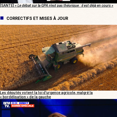
[SANTÉ]
« Le débat sur la GPA n’est pas théorique : il est déjà en cours »
CORRECTIFS ET MISES À JOUR
Les députés votent la loi d’urgence agricole, malgré la
« bordélisation » de la gauche