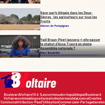
Rave-party illégale dans les Deux-
Sèvres : les agriculteurs sur tous les
fronts
Alienor de Pompignan
Yaël Braun-Pivet laissera-t-elle passer
le chahut d’Assa Traoré en pleine
Assemblée nationale ?
Marc Baudriller
Boulevard Voltaire 10.6.1 Les contenus écrits publiés par Boulevard
Voltaire sont mis à disposition selon les termes de la Licence Creative
Commons Attribution – Pas d’Utilisation Commerciale – Partage dans les