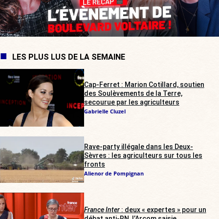
LES PLUS LUS DE LA SEMAINE
Cap-Ferret : Marion Cotillard, soutien
des Soulèvements de la Terre,
secourue par les agriculteurs
Gabrielle Cluzel
Rave-party illégale dans les Deux-
Sèvres : les agriculteurs sur tous les
fronts
Alienor de Pompignan
France Inter
: deux « expertes » pour un
débat anti-RN, l’Arcom saisie