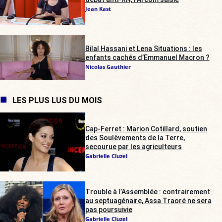
Jean Kast
Bilal Hassani et Lena Situations : les
enfants cachés d’Emmanuel Macron ?
Nicolas Gauthier
LES PLUS LUS DU MOIS
Cap-Ferret : Marion Cotillard, soutien
des Soulèvements de la Terre,
secourue par les agriculteurs
Gabrielle Cluzel
Trouble à l’Assemblée : contrairement
au septuagénaire, Assa Traoré ne sera
pas poursuivie
Gabrielle Cluzel