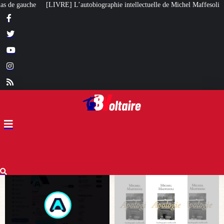
ographie intellectuelle de Michel Maffesoli
Pour regagner son influence en