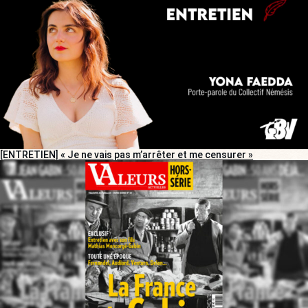
[ENTRETIEN] « Je ne vais pas m’arrêter et me censurer »