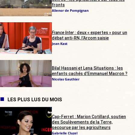
fronts
Alienor de Pompignan
France Inter
: deux « expertes » pour un
débat anti-RN, l’Arcom saisie
Jean Kast
Bilal Hassani et Lena Situations : les
enfants cachés d’Emmanuel Macron ?
Nicolas Gauthier
LES PLUS LUS DU MOIS
Cap-Ferret : Marion Cotillard, soutien
des Soulèvements de la Terre,
secourue par les agriculteurs
Gabrielle Cluzel