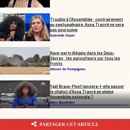
Trouble à l’Assemblée : contrairement
au septuagénaire, Assa Traoré ne sera
pas poursuivie
Gabrielle Cluzel
Rave-party illégale dans les Deux-
Sèvres : les agriculteurs sur tous les
fronts
Alienor de Pompignan
Yaël Braun-Pivet laissera-t-elle passer
le chahut d’Assa Traoré en pleine
Assemblée nationale ?
Marc Baudriller
PARTAGER CET ARTICLE