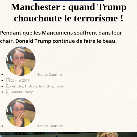
Manchester : quand Trump
chouchoute le terrorisme !
Pendant que les Mancuniens souffrent dans leur
chair, Donald Trump continue de faire le beau.
Nicolas Gauthier
23 mai 2017
Articles
,
Histoire
,
Industrie
,
Table
Donald Trump
Nicolas Gauthier