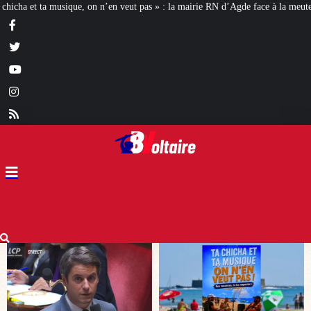
as » : la mairie RN d’Agde face à la meute « antiraciste »
La hausse de la ta