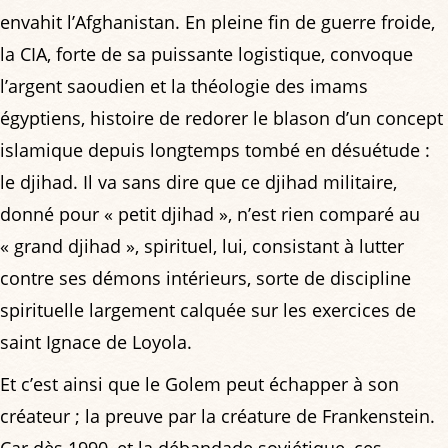
envahit l’Afghanistan. En pleine fin de guerre froide,
la CIA, forte de sa puissante logistique, convoque
l’argent saoudien et la théologie des imams
égyptiens, histoire de redorer le blason d’un concept
islamique depuis longtemps tombé en désuétude :
le djihad. Il va sans dire que ce djihad militaire,
donné pour « petit djihad », n’est rien comparé au
« grand djihad », spirituel, lui, consistant à lutter
contre ses démons intérieurs, sorte de discipline
spirituelle largement calquée sur les exercices de
saint Ignace de Loyola.
Et c’est ainsi que le Golem peut échapper à son
créateur ; la preuve par la créature de Frankenstein.
Car dès 1990, et la débandade soviétique, ces