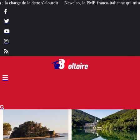
Newcleo, la PME franco-italienne qui mise sur l’avenir du « mini nucléaire »