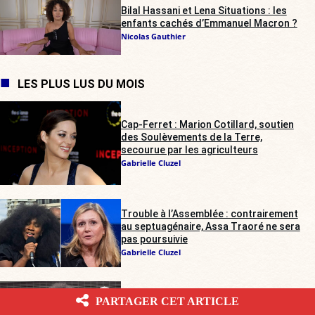
Bilal Hassani et Lena Situations : les
enfants cachés d’Emmanuel Macron ?
Nicolas Gauthier
LES PLUS LUS DU MOIS
Cap-Ferret : Marion Cotillard, soutien
des Soulèvements de la Terre,
secourue par les agriculteurs
Gabrielle Cluzel
Trouble à l’Assemblée : contrairement
au septuagénaire, Assa Traoré ne sera
pas poursuivie
Gabrielle Cluzel
Yaël Braun-Pivet laissera-t-elle passer
PARTAGER CET ARTICLE
le chahut d’Assa Traoré en pleine