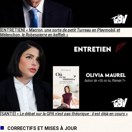
[ENTRETIEN]
« Macron, une sorte de petit Turreau en Playmobil, et
Mélenchon, le Robespierre en keffieh »
[SANTÉ]
« Le débat sur la GPA n’est pas théorique : il est déjà en cours »
CORRECTIFS ET MISES À JOUR