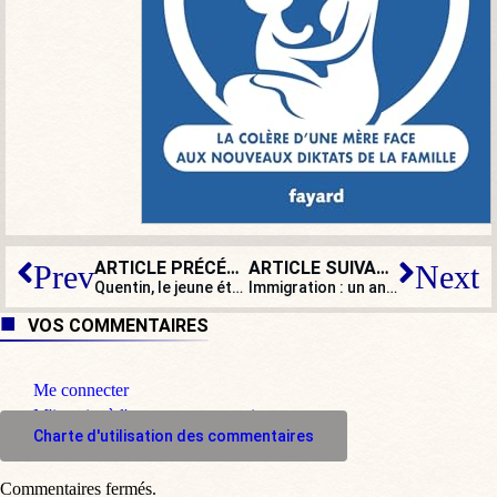
ARTICLE PRÉCÉDENT
ARTICLE SUIVANT
Prev
Next
Quentin, le jeune étudiant lynché par des antifas, est mort
Immigration : un an après Vance, Marco Rubio met l’Europe face à ses errances
VOS COMMENTAIRES
Me connecter
M'inscrire à l'espace commentaire
Charte d'utilisation des commentaires
Commentaires fermés.