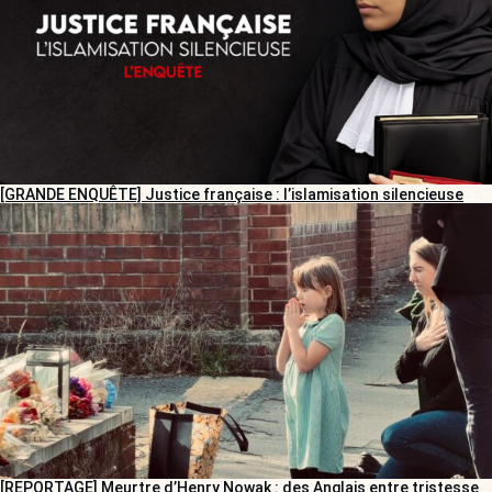
[GRANDE ENQUÊTE] Justice française : l’islamisation silencieuse
[REPORTAGE] Meurtre d’Henry Nowak : des Anglais entre tristesse