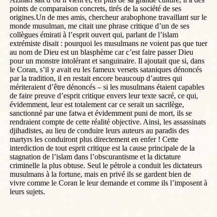
points de comparaison concrets, tirés de la société de ses
origines.Un de mes amis, chercheur arabophone travaillant sur le
monde musulman, me citait une phrase critique d’un de ses
collègues émirati à l’esprit ouvert qui, parlant de l’islam
extrémiste disait : pourquoi les musulmans ne voient pas que tuer
au nom de Dieu est un blasphème car c’est faire passer Dieu
pour un monstre intolérant et sanguinaire. Il ajoutait que si, dans
le Coran, s’il y avait eu les fameux versets sataniques dénoncés
par la tradition, il en restait encore beaucoup d’autres qui
mériteraient d’être dénoncés – si les musulmans étaient capables
de faire preuve d’esprit critique envers leur texte sacré, ce qui,
évidemment, leur est totalement car ce serait un sacrilège,
sanctionné par une fatwa et évidemment puni de mort, ils se
rendraient compte de cette réalité objective. Ainsi, les assassinats
djihadistes, au lieu de conduire leurs auteurs au paradis des
martyrs les conduiront plus directement en enfer ! Cette
interdiction de tout esprit critique est la cause principale de la
stagnation de l’islam dans l’obscurantisme et la dictature
criminelle la plus obtuse. Seul le pétrole a conduit les dictateurs
musulmans à la fortune, mais en privé ils se gardent bien de
vivre comme le Coran le leur demande et comme ils l’imposent à
leurs sujets.