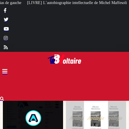
aphie intellectuelle de Michel Maffesoli
Pour regagner son influence en Af