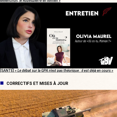
Mélenchon, le Robespierre en keffieh »
[SANTÉ]
« Le débat sur la GPA n’est pas théorique : il est déjà en cours »
CORRECTIFS ET MISES À JOUR