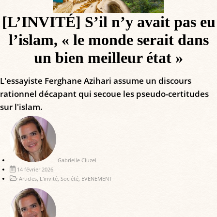
[L’INVITÉ] S’il n’y avait pas eu
l’islam, « le monde serait dans
un bien meilleur état »
L'essayiste Ferghane Azihari assume un discours
rationnel décapant qui secoue les pseudo-certitudes
sur l'islam.
Gabrielle Cluzel
14 février 2026
Articles
,
L'invité
,
Société
,
EVENEMENT