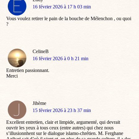
dit
16 février 2026 à 17 h 03 min
:
Vous voulez retirer le pain de la bouche de Mélenchon , ou quoi
?
CelineB
dit
16 février 2026 à 0 h 21 min
:
Entretien passionnant.
Merci
Jihème
dit
15 février 2026 à 23 h 37 min
:
Excellent entretien, clair et limpide, argumenté, qui devrait
ouvrir les yeux à tous ceux (entre autres) qui chez nous
s’illusionnhent sur le dialogue islamo-chrétien. M. Ferghane
Azihari sait d’où il vient et, en plus de sa grande culture, il a des