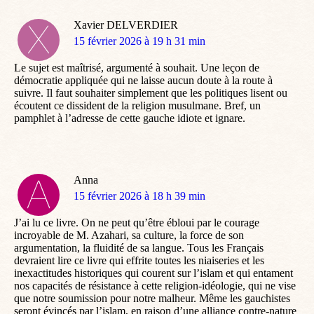
Xavier DELVERDIER
dit
15 février 2026 à 19 h 31 min
:
Le sujet est maîtrisé, argumenté à souhait. Une leçon de
démocratie appliquée qui ne laisse aucun doute à la route à
suivre. Il faut souhaiter simplement que les politiques lisent ou
écoutent ce dissident de la religion musulmane. Bref, un
pamphlet à l’adresse de cette gauche idiote et ignare.
Anna
dit
15 février 2026 à 18 h 39 min
:
J’ai lu ce livre. On ne peut qu’être ébloui par le courage
incroyable de M. Azahari, sa culture, la force de son
argumentation, la fluidité de sa langue. Tous les Français
devraient lire ce livre qui effrite toutes les niaiseries et les
inexactitudes historiques qui courent sur l’islam et qui entament
nos capacités de résistance à cette religion-idéologie, qui ne vise
que notre soumission pour notre malheur. Même les gauchistes
seront évincés par l’islam, en raison d’une alliance contre-nature