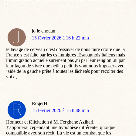
!
jo le chouan
dit
15 février 2026 à 16 h 22 min
:
le lavage de cerveau c’est d’essayer de nous faire croire que la
France s’est faite par les es immigrés ,Esapagnols Italiens mais
l’immigration actuelle surement pas ,ni par leur religion ,ni par
leur façon de vivre que petit à petit ils vont nous imposer avec l
‘aide de la gauche prête à toutes les lâchetés pour recolter des
voix ,
RogerH
dit
15 février 2026 à 15 h 48 min
:
Honneur et félicitation à M. Ferghane Azihari.
J’apporterai cependant une hypothèse différente, quoique
compatible avec son récit: La vie est un combat que les