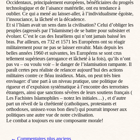
Occidentaux, principalement européens, bénéficiaires du progrès
technologique et de l’aisance matérielle, ont eu tendance à
oublier. Ce qui a mené au laisser-aller, à l’individualisme égoïste,
l’insouciance, la lâcheté et la décadence.
Et si l’Islam avait un sens dans la civilisation? Celui d’obliger les
peuples (agressés par l’Islamisme) de se battre pour subsister et
évoluer. C’est le cas des Israëliens qui n’ont jamais baissé les
bras. Par ailleurs, en 732 et 1571 les Européens ont su réagir
militairement pour ne pas se laisser envahir. Mais depuis les
belles années 1960 et suivantes, les Européens se sont crus
tellement supérieurs (arrogance et lâcheté à la fois), qu’ils n’ont
pas vu – ou voulu voir – le danger de l’islamisation rampante. Il
paraît certes peu réaliste de relancer aujourd’hui des actions
militaires contre ce fléau insidieux. Mais, on peut très bien
envisager: d’une part à un niveau pratique, une politique de
rigueur et d’expulsion systématique à l’encontre des terroristes
étrangers, ainsi que sanctions sévères de leurs soutiens français (
Les Fachistes Islamophiles – notez les initiales…) , et d’autre
part un réveil de la chrétienté (catholiques, protestants et
orthodoxes, unissez-vous bon dieu!) qui pourrait imposer aux
politiques une autre vue de notre civilisation.
Le combat a toujours eu une composante morale!
← Commentaires plus anciens