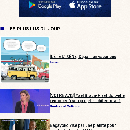
LES PLUS LUS DU JOUR
[L’ÉTÉ D’IXÈNE] Départ en vacances
Ixene
[VOTRE AVIS] Yaël Braun-Pivet doit-elle
renoncer à son projet architectural ?
Boulevard Voltaire
Bagayoko visé par une plainte pour