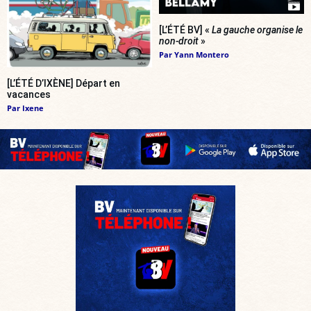
[L’ÉTÉ BV] «
La gauche organise le
non-droit
»
Par
Yann Montero
[L’ÉTÉ D’IXÈNE] Départ en
vacances
Par
Ixene