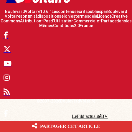
Boulevard Voltaire 10.6.1 Les contenus écrits publiés par Boulevard
Voltaire sont mis à disposition selon les termes de la Licence Creative
Commons Attribution – Pas d’Utilisation Commerciale – Partage dans les
Mêmes Conditions 2.0 France
© 2007-2026 Boulevard Voltaire
Le Fil d’actualité BV
PARTAGER CET ARTICLE
Contact