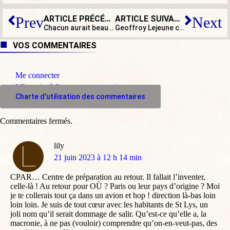
ARTICLE PRÉCÉDENT
ARTICLE SUIVANT
Prev
Next
Chacun aurait beaucoup à apprendre de Pascal, à commencer par Emmanuel Macron !
Geoffroy Lejeune confirme son licenciement de
VOS COMMENTAIRES
Me connecter
M'inscrire à l'espace commentaire
Charte d'utilisation des commentaires
Commentaires fermés.
lily
dit
21 juin 2023 à 12 h 14 min
:
CPAR… Centre de préparation au retour. Il fallait l’inventer,
celle-là ! Au retour pour OÙ ? Paris ou leur pays d’origine ? Moi
je te collerais tout ça dans un avion et hop ! direction là-bas loin
loin loin. Je suis de tout cœur avec les habitants de St Lys, un
joli nom qu’il serait dommage de salir. Qu’est-ce qu’elle a, la
macronie, à ne pas (vouloir) comprendre qu’on-en-veut-pas, des