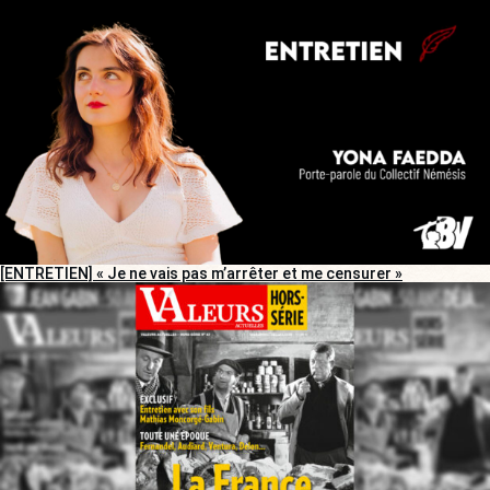
[ENTRETIEN] « Je ne vais pas m’arrêter et me censurer »