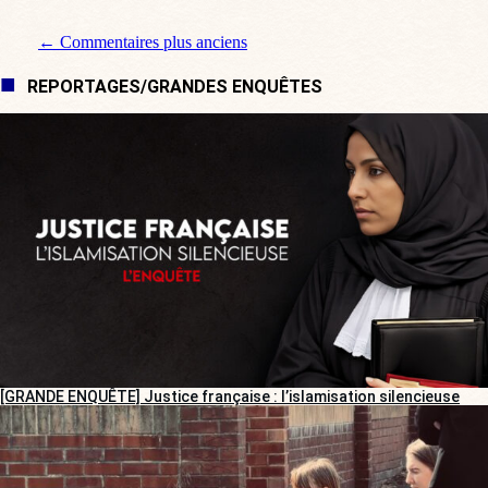
Navigation de commentaire
← Commentaires plus anciens
REPORTAGES/GRANDES ENQUÊTES
[GRANDE ENQUÊTE] Justice française : l’islamisation silencieuse