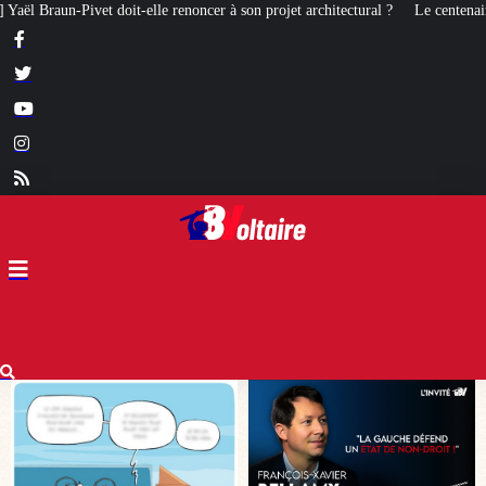
à son projet architectural ?
Le centenaire de la Croix de Camargue : un sy