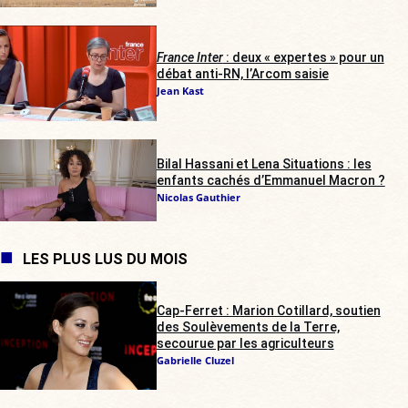
France Inter
: deux « expertes » pour un
débat anti-RN, l’Arcom saisie
Jean Kast
Bilal Hassani et Lena Situations : les
enfants cachés d’Emmanuel Macron ?
Nicolas Gauthier
LES PLUS LUS DU MOIS
Cap-Ferret : Marion Cotillard, soutien
des Soulèvements de la Terre,
secourue par les agriculteurs
Gabrielle Cluzel