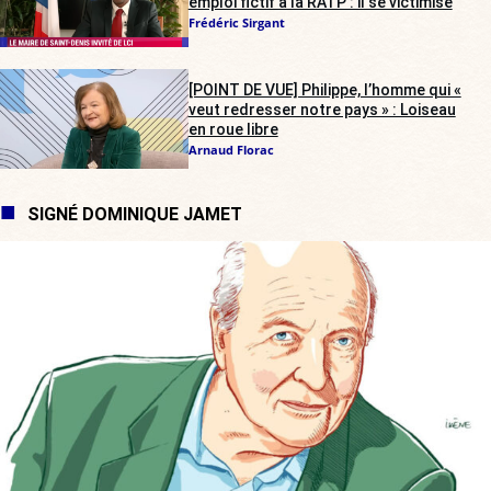
emploi fictif à la RATP : il se victimise
Frédéric Sirgant
[POINT DE VUE] Philippe, l’homme qui «
veut redresser notre pays » : Loiseau
en roue libre
Arnaud Florac
SIGNÉ DOMINIQUE JAMET