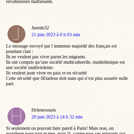
envahisseurs malfaisants.
Jasmin32
dit
21 juin 2023 à 0 h 03 min
:
Le message envoyé par l immense majorité des français est
pourtant clair :
Ils ne veulent pas vivre parmi les migrants.
Ils ont compris qu’une société multiculturelle, multiethnique est
une société multiviolente.
Ils veulent juste vivre en paix et en sécurité
Cette sécurité que ôEtarleur doit mais qui n’est plus assurée nulle
part.
Helenesouris
dit
20 juin 2023 à 14 h 32 min
:
Si seulement on pouvait faire pareil à Paris! Mais non, on
manifeste pour tout et rien, mais là, contre tous ces migrants qui