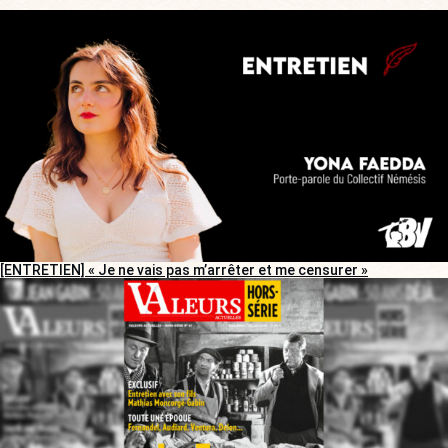
[ENTRETIEN] « Je ne vais pas m’arrêter et me censurer »