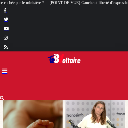
OINT DE VUE] Gauche et liberté d’expression : Marine Tondelier veut désorma