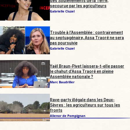
des Soulèvements de la Terre,
secourue par les agriculteurs
Gabrielle Cluzel
Trouble à l’Assemblée : contrairement
au septuagénaire, Assa Traoré ne sera
pas poursuivie
Gabrielle Cluzel
Yaël Braun-Pivet laissera-t-elle passer
le chahut d’Assa Traoré en pleine
Assemblée nationale ?
Marc Baudriller
Rave-party illégale dans les Deux-
Sèvres : les agriculteurs sur tous les
fronts
Alienor de Pompignan