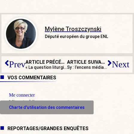
Mylène Troszczynski
Député européen du groupe ENL
ARTICLE PRÉCÉDENT
ARTICLE SUIVANT
Prev
Next
« La question liturgique était une priorité pour Benoît XVI. Pas chez François »
Sy : l’encens médiatique lui est monté à la tête
VOS COMMENTAIRES
Me connecter
M'inscrire à l'espace commentaire
Charte d'utilisation des commentaires
REPORTAGES/GRANDES ENQUÊTES