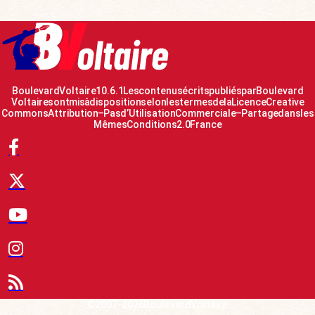
Boulevard Voltaire 10.6.1 Les contenus écrits publiés par Boulevard
Voltaire sont mis à disposition selon les termes de la Licence Creative
Commons Attribution – Pas d’Utilisation Commerciale – Partage dans les
Mêmes Conditions 2.0 France
© 2007-2026 Boulevard Voltaire